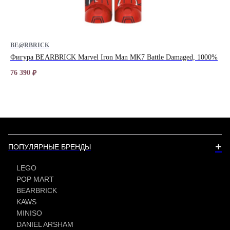
BE@RBRICK
BE
Фигура BEARBRICK Marvel Iron Man MK7 Battle Damaged, 1000%
Фи
76 390
10 
₽
+
ПОПУЛЯРНЫЕ БРЕНДЫ
LEGO
POP MART
BEARBRICK
KAWS
MINISO
DANIEL ARSHAM