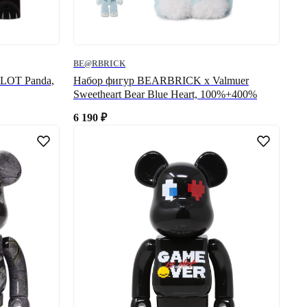
BE@RBRICK
LOT Panda,
Набор фигур BEARBRICK x Valmuer
Sweetheart Bear Blue Heart, 100%+400%
6 190
₽