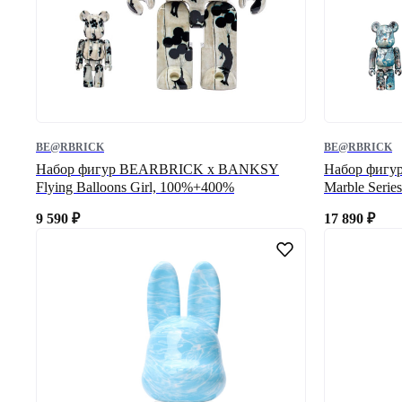
BE@RBRICK
BE@RBRICK
Набор фигур BEARBRICK x BANKSY
Набор фигу
Flying Balloons Girl, 100%+400%
Marble Seri
9 590
₽
17 890
₽