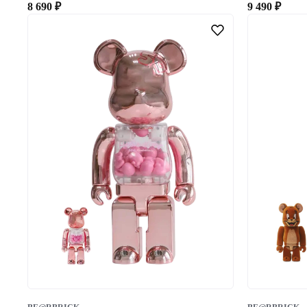
8 690
₽
9 490
₽