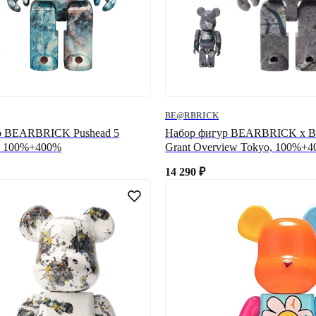
BE@RBRICK
р BEARBRICK Pushead 5
Набор фигур BEARBRICK x B
es 100%+400%
Grant Overview Tokyo, 100%+
14 290
₽