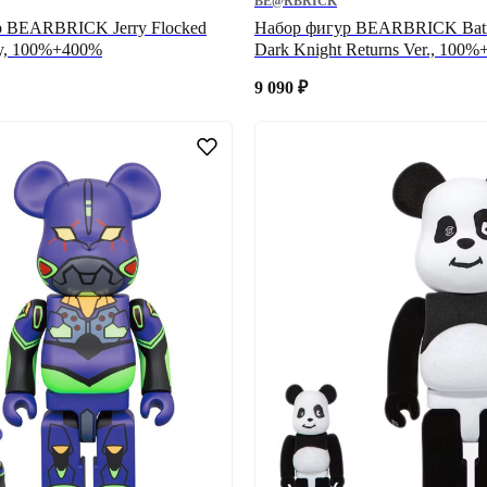
BE@RBRICK
р BEARBRICK Jerry Flocked
Набор фигур BEARBRICK Bat
ry, 100%+400%
Dark Knight Returns Ver., 100
9 090
₽