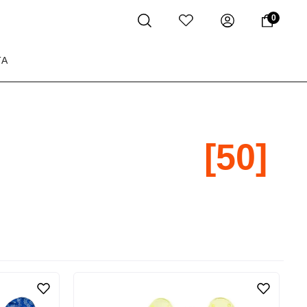
0
ТА
[50]