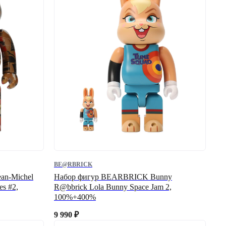
BE@RBRICK
an-Michel
Набор фигур BEARBRICK Bunny
es #2,
R@bbrick Lola Bunny Space Jam 2,
100%+400%
9 990
₽