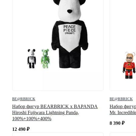
BE@RBRICK
BE@RBRICK
Набор фигур BEARBRICK x BAPANDA
Набор фигур
Hiroshi Fujiwara Lightning Panda,
Mr. Incredib
100%+100%+400%
8 390
₽
12 490
₽