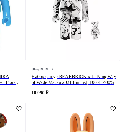
BE@RBRICK
MIRA
Набор фигур BEARBRICK x Li-Ning Way
n Floral,
of Wade Macau 2021 Limited, 100%+400%
10 990
₽