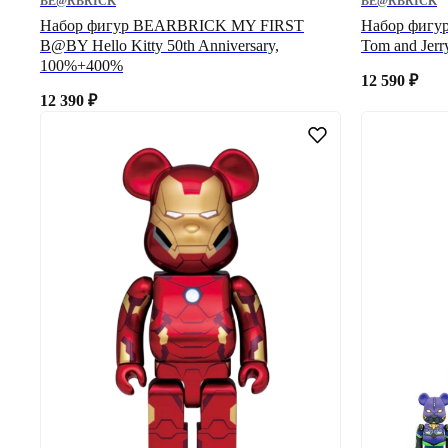
BE@RBRICK
BE@RBRICK
Набор фигур BEARBRICK MY FIRST
Набор фигу
B@BY Hello Kitty 50th Anniversary,
Tom and Jer
100%+400%
12 590
₽
12 390
₽