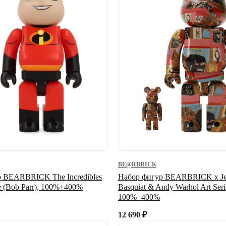
BE@RBRICK
 BEARBRICK The Incredibles
Набор фигур BEARBRICK x Je
le (Bob Parr), 100%+400%
Basquiat & Andy Warhol Art Seri
100%+400%
12 690
₽