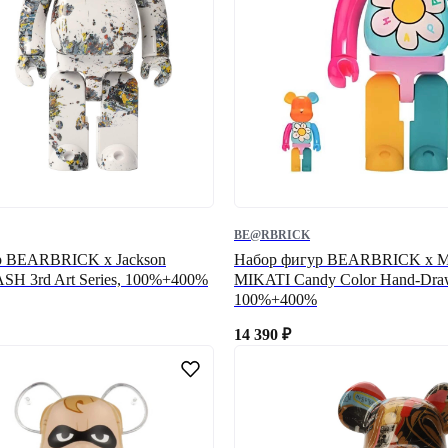
BE@RBRICK
р BEARBRICK x Jackson
Набор фигур BEARBRICK x 
ASH 3rd Art Series, 100%+400%
MIKATI Candy Color Hand-Draw
100%+400%
14 390
₽