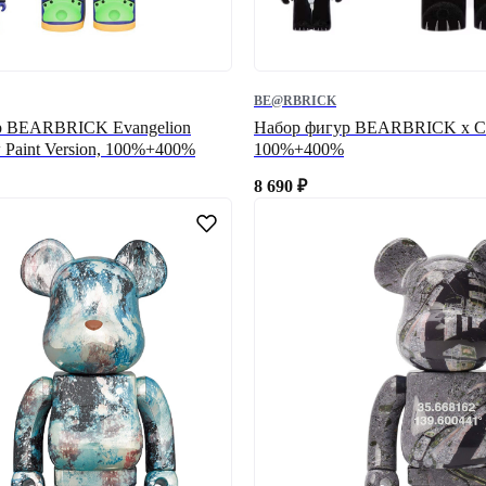
BE@RBRICK
р BEARBRICK Evangelion
Набор фигур BEARBRICK x C
 Paint Version, 100%+400%
100%+400%
8 690
₽