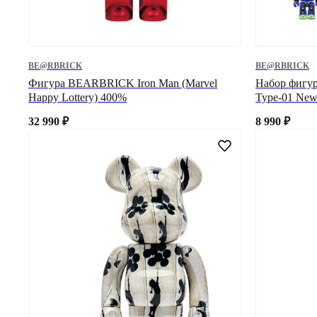
BE@RBRICK
BE@RBRICK
Фигура BEARBRICK Iron Man (Marvel
Набор фигу
Happy Lottery) 400%
Type-01 New
32 990
₽
8 990
₽