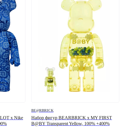
BE@RBRICK
LOT x Nike
Набор фигур BEARBRICK х MY FIRST
400%
B@BY Transparent Yellow, 100% +400%