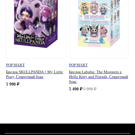
POP MART
POP MART
Брелок SKULLPANDA × My Little
Брелок Labubu: The Monsters x
Pony, Секретный бокс
Hello Kitty and Friends, Секретный
бокс
5 990
₽
5 490
5 990
₽
₽