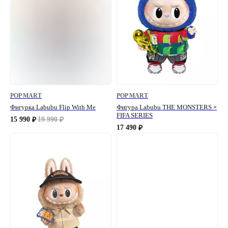
POP MART
POP MART
Фигурка Labubu Flip With Me
Фигура Labubu THE MONSTERS ×
FIFA SERIES
15 990
19 990
₽
₽
17 490
₽