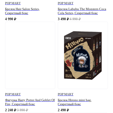
POP MART
POP MART
Брелок Hair Salon Series,
Брелок Labubu The Monsters Coca
Секретный бокс
Cola Series, Секретный бокс
4 990
3 490
4 990
₽
₽
₽
POP MART
POP MART
Фигурка Harry Potter And Goblet Of
Брелок Hirono mini bag,
Fire, Секретный бокс
Секретный бокс
2 240
3 990
2 490
₽
₽
₽