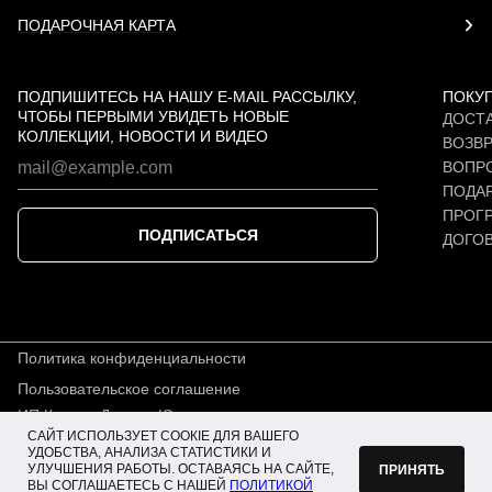
ПОДАРОЧНАЯ КАРТА
ПОДПИШИТЕСЬ НА НАШУ E-MAIL РАССЫЛКУ,
ПОКУ
ЧТОБЫ ПЕРВЫМИ УВИДЕТЬ НОВЫЕ
ДОСТА
КОЛЛЕКЦИИ, НОВОСТИ И ВИДЕО
ВОЗВР
ВОПР
ПОДАР
ПРОГ
ПОДПИСАТЬСЯ
ДОГО
Политика конфиденциальности
Пользовательское соглашение
ИП Карпов Даниил Юрьевич
САЙТ ИСПОЛЬЗУЕТ СООКІЕ ДЛЯ ВАШЕГО
ИНН 772515432577
УДОБСТВА, АНАЛИЗА СТАТИСТИКИ И
ОГРНИП 325508100131425
УЛУЧШЕНИЯ РАБОТЫ. ОСТАВАЯСЬ НА САЙТЕ,
ПРИНЯТЬ
ВЫ СОГЛАШАЕТЕСЬ С НАШЕЙ
ПОЛИТИКОЙ
© Особая Полка 2025—2026. Все права защищены.
Получи
1000 бонусов
за регистрацию