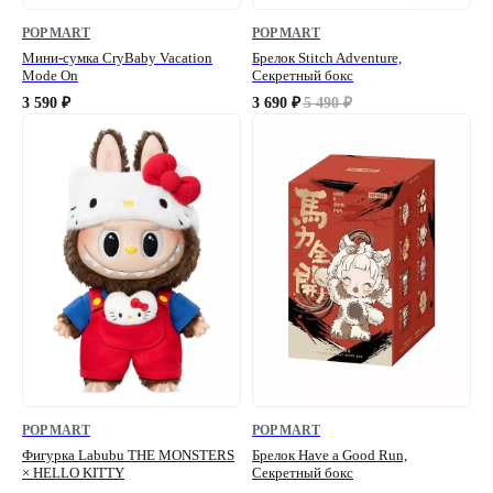
POP MART
POP MART
Мини-сумка CryBaby Vacation
Брелок Stitch Adventure,
Mode On
Секретный бокс
3 590
3 690
5 490
₽
₽
₽
POP MART
POP MART
Фигурка Labubu THE MONSTERS
Брелок Have a Good Run,
× HELLO KITTY
Секретный бокс