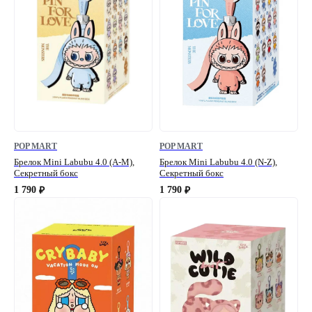
POP MART
POP MART
Брелок Mini Labubu 4.0 (A-M),
Брелок Mini Labubu 4.0 (N-Z),
Секретный бокс
Секретный бокс
1 790
1 790
₽
₽