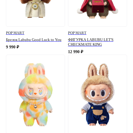
POP MART
POP MART
Брелок Labubu Good Luck to You
ФИГУРКА LABUBU LET'S
CHECKMATE KING
9 990
₽
12 990
₽