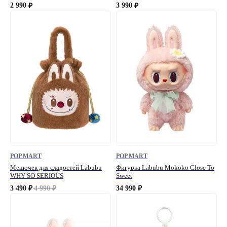
2 990
3 990
₽
₽
POP MART
POP MART
Мешочек для сладостей Labubu
Фигурка Labubu Mokoko Close To
WHY SO SERIOUS
Sweet
3 490
4 990
34 990
₽
₽
₽