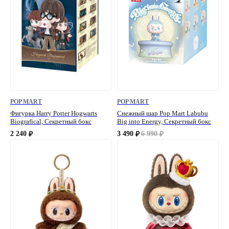
POP MART
POP MART
Фигурка Harry Potter Hogwarts
Снежный шар Pop Mart Labubu
Biografical, Секретный бокс
Big into Energy, Секретный бокс
2 240
3 490
6 990
₽
₽
₽