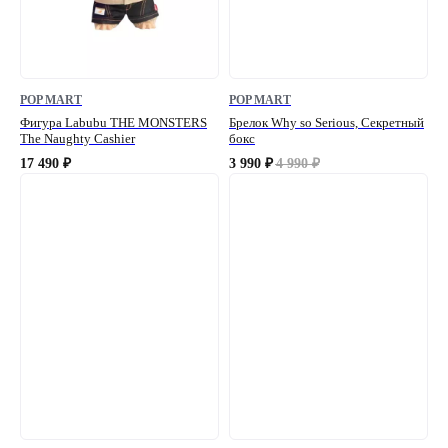
POP MART
POP MART
Фигура Labubu THE MONSTERS
Брелок Why so Serious, Секретный
The Naughty Cashier
бокс
17 490
3 990
4 990
₽
₽
₽