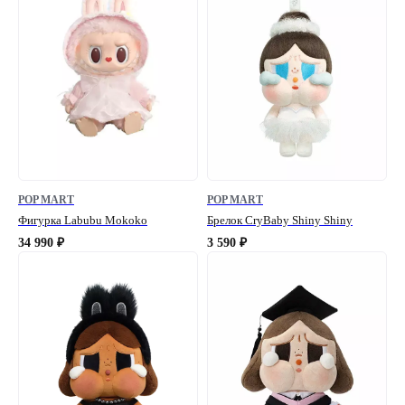
POP MART
POP MART
Фигурка Labubu Mokoko
Брелок CryBaby Shiny Shiny
34 990
3 590
₽
₽