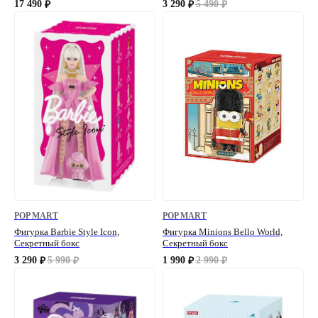
17 490
3 290
5 490
₽
₽
₽
POP MART
POP MART
Фигурка Barbie Style Icon,
Фигурка Minions Bello World,
Секретный бокс
Секретный бокс
3 290
5 990
1 990
2 990
₽
₽
₽
₽