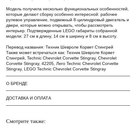
Модель получила несколько функциональных особенностей,
Оплатите сегодня 25% стоимости покупки
которые делают сборку особенно интересной: рабочее
картой любого банка, остальное — тремя
рулевое управление, подвижный 8-цилиндровый двигатель и
платежами раз в две недели.
двери, которые можно открывать, чтобы рассмотреть
интерьер. Подтвержденные LEGO габариты собранной
модели: 27 см в длину, 14 см в ширину и 8 см в высоту.
Оплата
Через
Через
Через
сегодня
2 недели
4 недели
6 недель
Перевод названия: Техник Шевроле Корвет Стингрей
25%
25%
25%
25%
Также может встречаться как: Техник Шевроле Корвет
Стингрей, Technic Chevrolet Corvette Stingray, Chevrolet
Corvette Stingray, 42205, Лего Technic Chevrolet Corvette
Stingray, LEGO Technic Chevrolet Corvette Stingray
Без комиссий и переплат
О БРЕНДЕ
Как обычная оплата картой
ДОСТАВКА И ОПЛАТА
Понятно
Смотрите также: