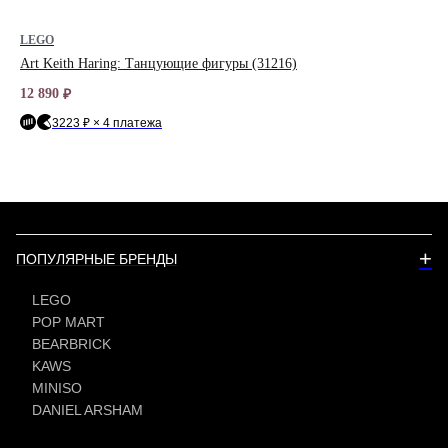
LEGO
LE
Art Keith Haring: Танцующие фигуры (31216)
For
12 890
1 7
₽
3223 ₽ × 4 платежа
+
ПОПУЛЯРНЫЕ БРЕНДЫ
LEGO
POP MART
BEARBRICK
KAWS
MINISO
DANIEL ARSHAM