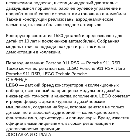
независимая подвеска, шестицилиндровый двигатель с
движущимися поршнями, рабочее рулевое управление и
проработанный салон с элементами гоночного автомобиля.
Также в конструкции реализованы аэродинамические
Оплата частями
элементы, включая большое заднее антикрыло.
Конструктор состоит из 1580 деталей и предназначен для
детей от 10 лет и поклонников автомобилей. Собранная
модель отлично подходит как для игры, так и для
демонстрации в коллекции.
Оплатите сегодня 25% стоимости покупки
картой любого банка, остальное — тремя
Перевод названия: Porsche 911 RSR — Porsche 911 RSR
платежами раз в две недели.
Также может встречаться как: LEGO Porsche 911 RSR, Лего
Porsche 911 RSR, LEGO Technic Porsche
О БРЕНДЕ
Оплата
Через
Через
Через
LEGO
— датский бренд конструкторов и коллекционных
сегодня
2 недели
4 недели
6 недель
наборов, основанный на принципах модульного дизайна,
25%
25%
25%
25%
инженерной точности и качества исполнения. LEGO сочетает
игровую форму с архитектурным и дизайнерским
мышлением, создавая наборы, которые ценятся не только
детьми, но и взрослой аудиторией — коллекционерами,
Без комиссий и переплат
фанатами кино, архитектуры и поп-культуры. Бренд известен
официальными лицензиями, высокой детализацией и
Как обычная оплата картой
долговечностью продукции.
ДОСТАВКА И ОПЛАТА