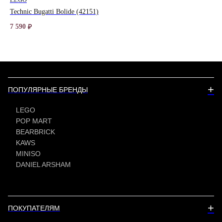
LEGO
LE
Technic Bugatti Bolide (42151)
Ar
7 590
11 
₽
+
ПОПУЛЯРНЫЕ БРЕНДЫ
LEGO
POP MART
BEARBRICK
KAWS
MINISO
DANIEL ARSHAM
+
ПОКУПАТЕЛЯМ