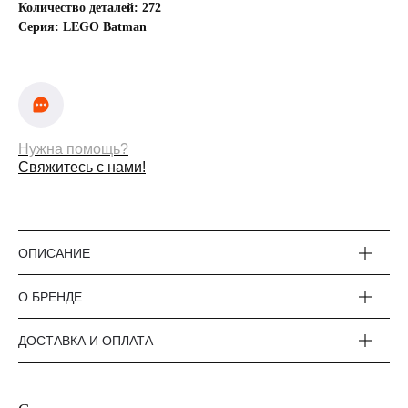
Количество деталей: 272
Серия: LEGO Batman
Нужна помощь?
Оплата частями
Свяжитесь с нами!
ОПИСАНИЕ
Оплатите сегодня 25% стоимости покупки
картой любого банка, остальное — тремя
платежами раз в две недели.
О БРЕНДЕ
ДОСТАВКА И ОПЛАТА
Оплата
Через
Через
Через
сегодня
2 недели
4 недели
6 недель
25%
25%
25%
25%