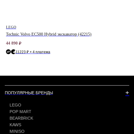
LEGO
LE
Technic Volvo EC500 Hybrid экскаватор (42215)
Sp
44 890
3 2
₽
11223 ₽ × 4 платежа
+
ПОПУЛЯРНЫЕ БРЕНДЫ
LEGO
POP MART
BEARBRICK
KAWS
MINISO