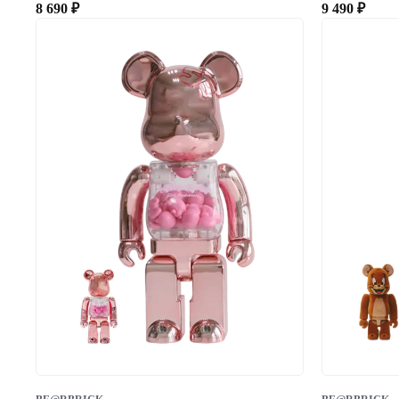
8 690
₽
9 490
₽