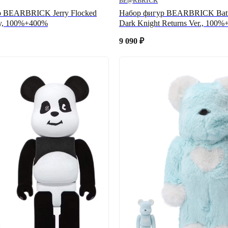
BE@RBRICK
р BEARBRICK Jerry Flocked
Набор фигур BEARBRICK Bat
ry, 100%+400%
Dark Knight Returns Ver., 100
9 090
₽