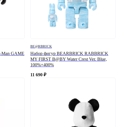
BE@RBRICK
c-Man GAME
Набор фигур BEARBRICK RABBRICK
MY FIRST B@BY Water Crest Ver. Blue,
100%+400%
11 690
₽