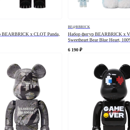
BE@RBRICK
р BEARBRICK x CLOT Panda,
Набор фигур BEARBRICK x V
Sweetheart Bear Blue Heart, 1
6 190
₽