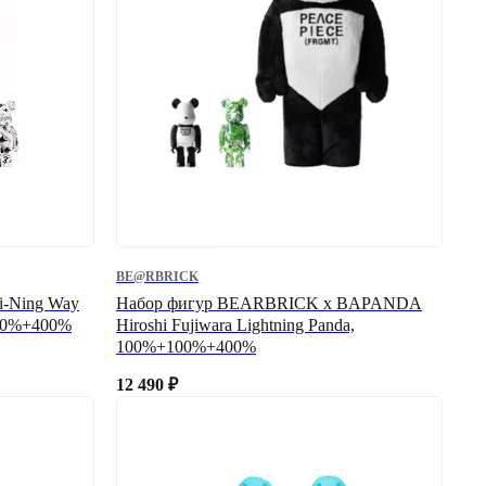
BE@RBRICK
-Ning Way
Набор фигур BEARBRICK x BAPANDA
100%+400%
Hiroshi Fujiwara Lightning Panda,
100%+100%+400%
12 490
₽