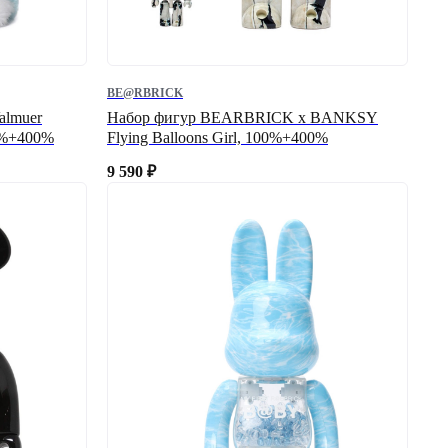
BE@RBRICK
almuer
Набор фигур BEARBRICK x BANKSY
00%+400%
Flying Balloons Girl, 100%+400%
9 590
₽