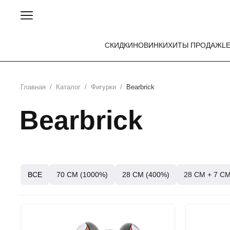
СКИДКИ
НОВИНКИ
ХИТЫ ПРОДАЖ
L
Главная
/
Каталог
/
Фигурки
/
Bearbrick
Bearbrick
ВСЕ
70 СМ (1000%)
28 СМ (400%)
28 СМ + 7 СМ