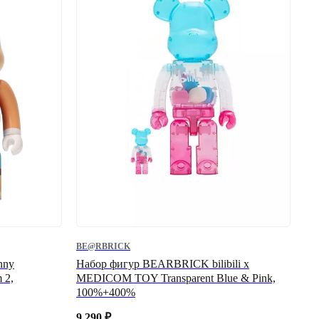
BE@RBRICK
nny
Набор фигур BEARBRICK bilibili x
 2,
MEDICOM TOY Transparent Blue & Pink,
100%+400%
9 290
₽