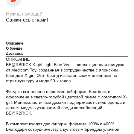
Нужна помощь?
Свяжитесь с нами!
Описание
О бренде
Доставка
ОПИСАНИЕ
Оплата частями
BE@RBRICK X-girl Light Blue Ver. — коллекционная фигурка
от Medicom Toy, созданная в сотрудничестве с японским
брендом X-girl. Этот бренд известен своим влиянием на
стрит-культуру и моду 90-х годов.
Фигурка выполнена в фирменной форме Bearbrick и
Оплатите сегодня 25% стоимости покупки
оформлена в светло-голубой цветовой гамме с логотипом X-
картой любого банка, остальное — тремя
girl. Минималистичный дизайн подчеркивает стиль бренда и
платежами раз в две недели.
делает модель узнаваемой среди коллабораций
BE@RBRICK.
Оплата
Через
Через
Через
В комплект входят две фигурки формата 100% и 400%.
сегодня
2 недели
4 недели
6 недель
Благодаря сотрудничеству с культовым брендом уличной