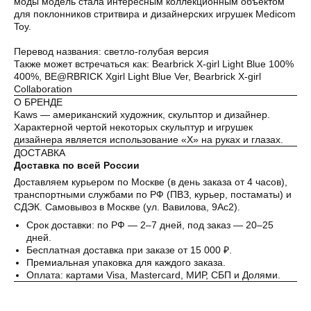
моды модель стала интересным коллекционным объектом
25%
25%
25%
25%
для поклонников стритвира и дизайнерских игрушек Medicom
Toy.
Перевод названия: светло-голубая версия
Без комиссий и переплат
Также может встречаться как: Bearbrick X-girl Light Blue 100%
400%, BE@RBRICK Xgirl Light Blue Ver, Bearbrick X-girl
Как обычная оплата картой
Collaboration
О БРЕНДЕ
Понятно
Kaws — американский художник, скульптор и дизайнер.
Характерной чертой некоторых скульптур и игрушек
дизайнера является использование «X» на руках и глазах.
ДОСТАВКА
Доставка по всей России
Доставляем курьером по Москве (в день заказа от 4 часов),
транспортными службами по РФ (ПВЗ, курьер, постаматы) и
СДЭК. Самовывоз в Москве (ул. Вавилова, 9Ас2).
Срок доставки: по РФ — 2–7 дней, под заказ — 20–25
дней.
Бесплатная доставка при заказе от 15 000 ₽.
Премиальная упаковка для каждого заказа.
Оплата: картами Visa, Mastercard, МИР, СБП и Долями.