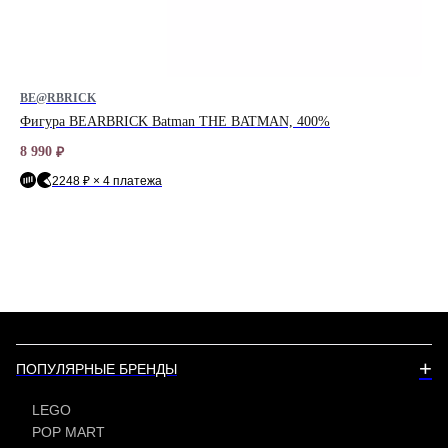
BE@RBRICK
BE
Фигура BEARBRICK Batman THE BATMAN, 400%
Наб
8 990
8 6
₽
2248 ₽ × 4 платежа
+
ПОПУЛЯРНЫЕ БРЕНДЫ
LEGO
POP MART