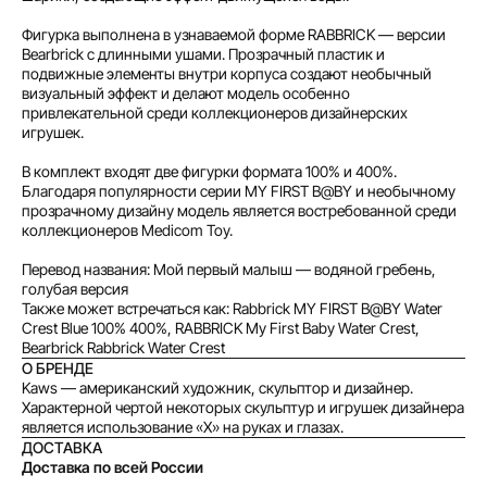
Фигурка выполнена в узнаваемой форме RABBRICK — версии
Bearbrick с длинными ушами. Прозрачный пластик и
Без комиссий и переплат
подвижные элементы внутри корпуса создают необычный
визуальный эффект и делают модель особенно
Как обычная оплата картой
привлекательной среди коллекционеров дизайнерских
игрушек.
Понятно
В комплект входят две фигурки формата 100% и 400%.
Благодаря популярности серии MY FIRST B@BY и необычному
прозрачному дизайну модель является востребованной среди
коллекционеров Medicom Toy.
Перевод названия: Мой первый малыш — водяной гребень,
голубая версия
Также может встречаться как: Rabbrick MY FIRST B@BY Water
Crest Blue 100% 400%, RABBRICK My First Baby Water Crest,
Bearbrick Rabbrick Water Crest
О БРЕНДЕ
Kaws — американский художник, скульптор и дизайнер.
Характерной чертой некоторых скульптур и игрушек дизайнера
является использование «X» на руках и глазах.
ДОСТАВКА
Доставка по всей России