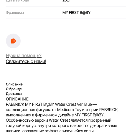
Дата выхода
2021
Франшиза
MY FIRST B@BY
Оплата частями
Нужна помощь?
Свяжитесь с нами!
Оплатите сегодня 25% стоимости покупки
Описание
О бренде
картой любого банка, остальное — тремя
Доставка
платежами раз в две недели.
ОПИСАНИЕ
RABBRICK MY FIRST B@BY Water Crest Ver. Blue —
коллекционная фигурка от Medicom Toy из серии RABBRICK,
выполненная в фирменном дизайне MY FIRST B@BY.
Оплата
Через
Через
Через
сегодня
2 недели
4 недели
6 недель
Особенностью версии Water Crest является прозрачный
голубой корпус, внутри которого находятся декоративные
25%
25%
25%
25%
шарики, создающие эффект движущейся воды.