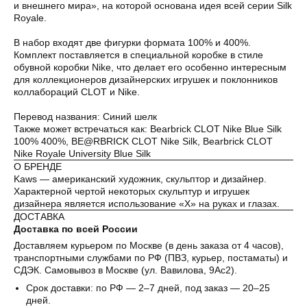
и внешнего мира», на которой основана идея всей серии Silk
сегодня
2 недели
4 недели
6 недель
Royale.
25%
25%
25%
25%
В набор входят две фигурки формата 100% и 400%.
Комплект поставляется в специальной коробке в стиле
обувной коробки Nike, что делает его особенно интересным
Без комиссий и переплат
для коллекционеров дизайнерских игрушек и поклонников
коллабораций CLOT и Nike.
Как обычная оплата картой
Перевод названия: Синий шелк
Также может встречаться как: Bearbrick CLOT Nike Blue Silk
Понятно
100% 400%, BE@RBRICK CLOT Nike Silk, Bearbrick CLOT
Nike Royale University Blue Silk
О БРЕНДЕ
Kaws — американский художник, скульптор и дизайнер.
Характерной чертой некоторых скульптур и игрушек
дизайнера является использование «X» на руках и глазах.
ДОСТАВКА
Доставка по всей России
Доставляем курьером по Москве (в день заказа от 4 часов),
транспортными службами по РФ (ПВЗ, курьер, постаматы) и
СДЭК. Самовывоз в Москве (ул. Вавилова, 9Ас2).
Срок доставки: по РФ — 2–7 дней, под заказ — 20–25
дней.