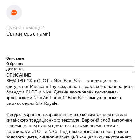
Нужна помощь?
Свяжитесь с нами!
Описание
О бренде
Доставка
Оплата частями
ОПИСАНИЕ
BE@RBRICK x CLOT x Nike Blue Silk — коллекционная
фигурка от Medicom Toy, созданная в рамках коллаборации с
брендом CLOT и Nike. Дизайн вдохновлён культовыми
кроссовками Nike Air Force 1 “Blue Silk”, выпущенными в
рамках серии Silk Royale.
Оплатите сегодня 25% стоимости покупки
картой любого банка, остальное — тремя
Фигурка украшена характерным шелковым узором в стиле
платежами раз в две недели.
китайского традиционного текстиля. Верхний слой выполнен
в насыщенном синем цвете с золотыми элементами и
логотипами CLOT и Nike. Под ним скрывается слой розово-
золотого цвета, символизирующий концепцию «внутреннего
Оплата
Через
Через
Через