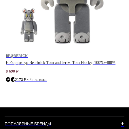
BE@RBRICK
BE
Набор фигур Bearbrick Tom and Jerry: Tom Flocky, 100%+400%
На
8 690
17 
₽
2173 ₽ × 4 платежа
+
ПОПУЛЯРНЫЕ БРЕНДЫ