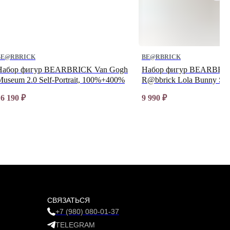
BE@RBRICK
BE@RBRICK
Набор фигур BEARBRICK Van Gogh
Набор фигур BEARBRI
Museum 2.0 Self-Portrait, 100%+400%
R@bbrick Lola Bunny Spa
100%+400%
16 190
₽
9 990
₽
СВЯЗАТЬСЯ
+7 (980) 080-01-37
TELEGRAM