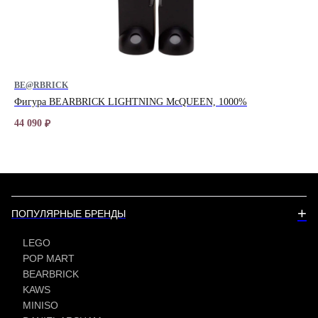
BE@RBRICK
BE
Фигура BEARBRICK LIGHTNING McQUEEN, 1000%
Фи
44 090
32 
₽
+
ПОПУЛЯРНЫЕ БРЕНДЫ
LEGO
POP MART
BEARBRICK
KAWS
MINISO