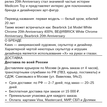
релиз 20th Anniversary стал значимой частью истории
Medicom Toy и представляет интерес для поклонников
бренда и дизайнерских арт-фигур.
Перевод названия: первая модель — белый хром, юбилей
20 лет
Также может встречаться как: Bearbrick 1st Model White
Chrome 20th Anniversary 400%, BE@RBRICK White Chrome
Anniversary, Bearbrick 20th Anniversary
О БРЕНДЕ
Kaws — американский художник, скульптор и дизайнер.
Характерной чертой некоторых скульптур и игрушек
дизайнера является использование «X» на руках и глазах.
ДОСТАВКА
Доставка по всей России
Доставляем курьером по Москве (в день заказа от 4 часов),
транспортными службами по РФ (ПВЗ, курьер, постаматы) и
СДЭК. Самовывоз в Москве (ул. Вавилова, 9Ас2).
Срок доставки: по РФ — 2–7 дней, под заказ — 20–25
дней.
Бесплатная доставка при заказе от 15 000 ₽.
Премиальная упаковка для каждого заказа.
Оплата: картами Visa, Mastercard, МИР, СБП и Долями.