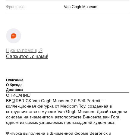
Франшиза
Van Gogh Museum
Оплата частями
Нужна помощь?
Свяжитесь с нами!
Оплатите сегодня 25% стоимости покупки
Описание
картой любого банка, остальное — тремя
О бренде
платежами раз в две недели.
Доставка
ОПИСАНИЕ
BE@RBRICK Van Gogh Museum 2.0 Self-Portrait —
коллекционная фигурка от Medicom Toy, созданная в
Оплата
Через
Через
Через
сотрудничестве с музеем Van Gogh Museum. Дизайн модели
сегодня
2 недели
4 недели
6 недель
основан на знаменитом автопортрете Винсента ван Гога,
25%
25%
25%
25%
одном из самых узнаваемых произведений художника.
Фигурка выполнена в фирменной форме Bearbrick и