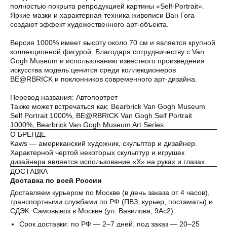
полностью покрыта репродукцией картины «Self-Portrait».
Без комиссий и переплат
Яркие мазки и характерная техника живописи Ван Гога
создают эффект художественного арт-объекта.
Как обычная оплата картой
Версия 1000% имеет высоту около 70 см и является крупной
коллекционной фигурой. Благодаря сотрудничеству с Van
Понятно
Gogh Museum и использованию известного произведения
искусства модель ценится среди коллекционеров
BE@RBRICK и поклонников современного арт-дизайна.
Перевод названия: Автопортрет
Также может встречаться как: Bearbrick Van Gogh Museum
Self Portrait 1000%, BE@RBRICK Van Gogh Self Portrait
1000%, Bearbrick Van Gogh Museum Art Series
О БРЕНДЕ
Kaws — американский художник, скульптор и дизайнер.
Характерной чертой некоторых скульптур и игрушек
дизайнера является использование «X» на руках и глазах.
ДОСТАВКА
Доставка по всей России
Доставляем курьером по Москве (в день заказа от 4 часов),
транспортными службами по РФ (ПВЗ, курьер, постаматы) и
СДЭК. Самовывоз в Москве (ул. Вавилова, 9Ас2).
Срок доставки: по РФ — 2–7 дней, под заказ — 20–25