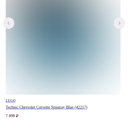
LEGO
LE
Technic Chevrolet Corvette Stingray Blue (42217)
Nik
7 090
11 
₽