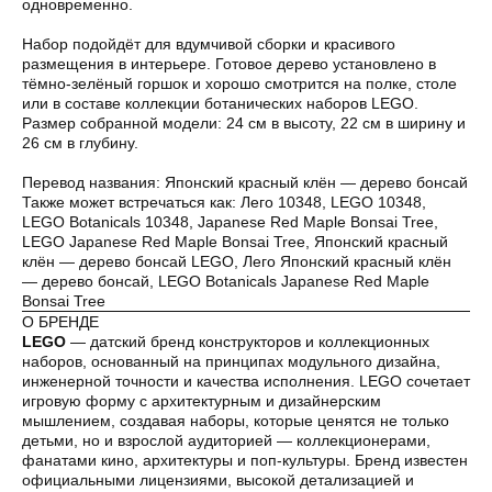
одновременно.
Набор подойдёт для вдумчивой сборки и красивого
размещения в интерьере. Готовое дерево установлено в
тёмно-зелёный горшок и хорошо смотрится на полке, столе
или в составе коллекции ботанических наборов LEGO.
Размер собранной модели: 24 см в высоту, 22 см в ширину и
26 см в глубину.
Перевод названия: Японский красный клён — дерево бонсай
Также может встречаться как: Лего 10348, LEGO 10348,
LEGO Botanicals 10348, Japanese Red Maple Bonsai Tree,
LEGO Japanese Red Maple Bonsai Tree, Японский красный
клён — дерево бонсай LEGO, Лего Японский красный клён
— дерево бонсай, LEGO Botanicals Japanese Red Maple
Bonsai Tree
О БРЕНДЕ
LEGO
— датский бренд конструкторов и коллекционных
наборов, основанный на принципах модульного дизайна,
инженерной точности и качества исполнения. LEGO сочетает
игровую форму с архитектурным и дизайнерским
мышлением, создавая наборы, которые ценятся не только
детьми, но и взрослой аудиторией — коллекционерами,
фанатами кино, архитектуры и поп-культуры. Бренд известен
официальными лицензиями, высокой детализацией и