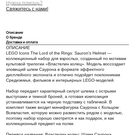
Нужна помощь?
Свяжитесь с нами!
Описание
О бренде
Доставка и оплата
ОПИСАНИЕ
LEGO Icons The Lord of the Rings: Sauron's Helmet —
коллекционный набор для взрослых, созданный по мотивам
культовой трилогии «Властелин колец». Модель воссоздает
зловещий шлем Саурона в формате эффектного
дисплейного экспоната и отлично подойдет поклонникам
Средиземья, фильмов и интерьерных LEGO-моделей.
Набор передает характерный силуэт шлема с острыми
выступами и темной броней, а готовая композиция
устанавливается на черную подставку с табличкой. В
комплект также входит минифигурка Саурона с Кольцом
Всевластия, которую можно разместить рядом с моделью,
поэтому набор хорошо смотрится и как подарок, и как
коллекционный предмет на полке.
Перевод названия: Властелин колец: Шлем Саурона