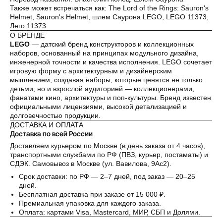
Также может встречаться как: The Lord of the Rings: Sauron's
Helmet, Sauron's Helmet, шлем Саурона LEGO, LEGO 11373,
Лего 11373
О БРЕНДЕ
LEGO
— датский бренд конструкторов и коллекционных
наборов, основанный на принципах модульного дизайна,
инженерной точности и качества исполнения. LEGO сочетает
игровую форму с архитектурным и дизайнерским
мышлением, создавая наборы, которые ценятся не только
детьми, но и взрослой аудиторией — коллекционерами,
фанатами кино, архитектуры и поп-культуры. Бренд известен
официальными лицензиями, высокой детализацией и
долговечностью продукции.
ДОСТАВКА И ОПЛАТА
Доставка по всей России
Доставляем курьером по Москве (в день заказа от 4 часов),
транспортными службами по РФ (ПВЗ, курьер, постаматы) и
СДЭК. Самовывоз в Москве (ул. Вавилова, 9Ас2).
Срок доставки: по РФ — 2–7 дней, под заказ — 20–25
дней.
Бесплатная доставка при заказе от 15 000 ₽.
Премиальная упаковка для каждого заказа.
Оплата: картами Visa, Mastercard, МИР, СБП и Долями.