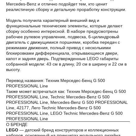
Mercedes-Benz и отлично подойдет тем, кто ценит
реалистичную сборку и детальную проработку конструкции.
Модель получила характерный внешний вид и
функциональные технические элементы, которые делают
сборку особенно интересной. В наборе предусмотрены
Оплата частями
рабочее рулевое управление, подвеска, 6-цилиндровый
двигатель с движущимися поршнями, коробка передач с
режимами движения, полный привод с несколькими
блокировками дифференциала, открывающиеся двери,
капот и задняя дверь. Подтвержденные LEGO габариты
собранной модели: 43 см в длину, 20 см в ширину и 22 см в
высоту.
Оплатите сегодня 25% стоимости покупки
картой любого банка, остальное — тремя
Перевод названия: Техник Мерседес-Бенц G 500
платежами раз в две недели.
PROFESSIONAL Line
Также может встречаться как: Техник Мерседес-Бенц G 500
PROFESSIONAL Line, Technic Mercedes-Benz G 500
Оплата
Через
Через
Через
PROFESSIONAL Line, Mercedes-Benz G 500 PROFESSIONAL
сегодня
2 недели
4 недели
6 недель
Line, 42177, Лего Technic Mercedes-Benz G 500
25%
25%
25%
25%
PROFESSIONAL Line, LEGO Technic Mercedes-Benz G 500
PROFESSIONAL Line
О БРЕНДЕ
LEGO
— датский бренд конструкторов и коллекционных
Без комиссий и переплат
наборов, основанный на принципах модульного дизайна,