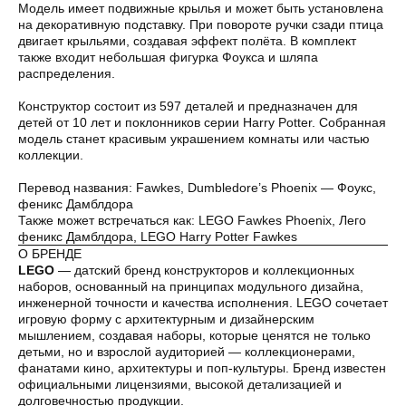
Модель имеет подвижные крылья и может быть установлена
на декоративную подставку. При повороте ручки сзади птица
двигает крыльями, создавая эффект полёта. В комплект
также входит небольшая фигурка Фоукса и шляпа
Оплата частями
распределения.
Конструктор состоит из 597 деталей и предназначен для
детей от 10 лет и поклонников серии Harry Potter. Собранная
модель станет красивым украшением комнаты или частью
коллекции.
Оплатите сегодня 25% стоимости покупки
картой любого банка, остальное — тремя
Перевод названия: Fawkes, Dumbledore’s Phoenix — Фоукс,
платежами раз в две недели.
феникс Дамблдора
Также может встречаться как: LEGO Fawkes Phoenix, Лего
феникс Дамблдора, LEGO Harry Potter Fawkes
О БРЕНДЕ
Оплата
Через
Через
Через
сегодня
2 недели
4 недели
6 недель
LEGO
— датский бренд конструкторов и коллекционных
наборов, основанный на принципах модульного дизайна,
25%
25%
25%
25%
инженерной точности и качества исполнения. LEGO сочетает
игровую форму с архитектурным и дизайнерским
мышлением, создавая наборы, которые ценятся не только
детьми, но и взрослой аудиторией — коллекционерами,
Без комиссий и переплат
фанатами кино, архитектуры и поп-культуры. Бренд известен
официальными лицензиями, высокой детализацией и
Как обычная оплата картой
долговечностью продукции.