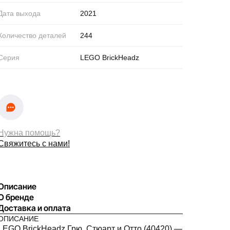
Дата выхода
2021
Количество деталей
244
Серия
LEGO BrickHeadz
Нужна помощь?
Свяжитесь с нами!
Описание
О бренде
Доставка и оплата
ОПИСАНИЕ
LEGO BrickHeadz Грю, Стюарт и Отто (40420) —