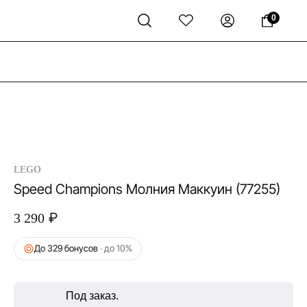
0
LEGO
Speed Champions Молния Маккуин (77255)
₽
3 290
До 329 бонусов
· до 10%
Под заказ.