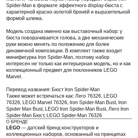
Spider-Man в формате эффектного display-бюста с
характерной красно-золотой бронёй и выразительной
формой шлема.
Модель создана именно как выставочный набор: у
бюста поворачивается голова, а две механические
руки можно менять по положению для более
динамичной композиции. В комплект также входит
минифигурка Iron Spider-Man, поэтому набор
интересен не только как интерьерная модель, но и как
коллекционный предмет для поклонников LEGO
Marvel.
Перевод названия: Бюст Iron Spider-Man
а,
Также может встречаться как: Лего 76326, LEGO
76326, LEGO Marvel 76326, Iron Spider-Man Bust, Iron
Spider Man Bust, LEGO Iron Spider-Man Bust, Лего Iron
Spider-Man Бюст, LEGO Spider-Man 76326
О БРЕНДЕ
LEGO
— датский бренд конструкторов и
коллекционных наборов, основанный на принципах