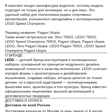
В комплект входит минифигурка водителя, поэтому модель
подходит не только для коллекции, но и для игры. Это
Оплата частями
удачный набор для поклонников редких спортивных
автомобилей, итальянского автодизайна и коллекционеров
LEGO Speed Champions.
Перевод названия: Pagani Utopia
Также может встречаться как: Лего 76915, LEGO 76915,
Оплатите сегодня 25% стоимости покупки
LEGO Speed Champions 76915, Pagani Utopia, Pagani Utopia
картой любого банка, остальное — тремя
LEGO, Лего Pagani Utopia, LEGO Pagani 76915, LEGO Speed
платежами раз в две недели.
Champions Pagani Utopia
О БРЕНДЕ
LEGO
— датский бренд конструкторов и коллекционных
Оплата
Через
Через
Через
наборов, основанный на принципах модульного дизайна,
сегодня
2 недели
4 недели
6 недель
инженерной точности и качества исполнения. LEGO сочетает
25%
25%
25%
25%
игровую форму с архитектурным и дизайнерским
мышлением, создавая наборы, которые ценятся не только
детьми, но и взрослой аудиторией — коллекционерами,
фанатами кино, архитектуры и поп-культуры. Бренд известен
Без комиссий и переплат
официальными лицензиями, высокой детализацией и
долговечностью продукции.
Как обычная оплата картой
ДОСТАВКА И ОПЛАТА
Доставка по всей России
Доставляем курьером по Москве (в день заказа от 4 часов),