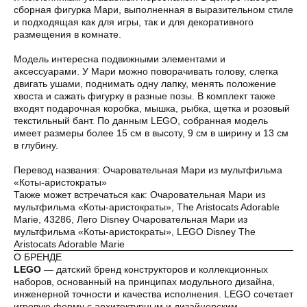
сборная фигурка Мари, выполненная в выразительном стиле
и подходящая как для игры, так и для декоративного
размещения в комнате.
Модель интересна подвижными элементами и
аксессуарами. У Мари можно поворачивать голову, слегка
двигать ушами, поднимать одну лапку, менять положение
Оплата частями
хвоста и сажать фигурку в разные позы. В комплект также
входят подарочная коробка, мышка, рыбка, щетка и розовый
текстильный бант. По данным LEGO, собранная модель
имеет размеры более 15 см в высоту, 9 см в ширину и 13 см
в глубину.
Оплатите сегодня 25% стоимости покупки
Перевод названия: Очаровательная Мари из мультфильма
картой любого банка, остальное — тремя
«Коты-аристократы»
платежами раз в две недели.
Также может встречаться как: Очаровательная Мари из
мультфильма «Коты-аристократы», The Aristocats Adorable
Marie, 43286, Лего Disney Очаровательная Мари из
Оплата
Через
Через
Через
мультфильма «Коты-аристократы», LEGO Disney The
сегодня
2 недели
4 недели
6 недель
Aristocats Adorable Marie
25%
25%
25%
25%
О БРЕНДЕ
LEGO
— датский бренд конструкторов и коллекционных
наборов, основанный на принципах модульного дизайна,
инженерной точности и качества исполнения. LEGO сочетает
Без комиссий и переплат
игровую форму с архитектурным и дизайнерским