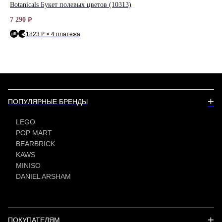
Botanicals Букет полевых цветов (10313)
Bri
7 290
3 0
₽
1823 ₽ × 4 платежа
+
ПОПУЛЯРНЫЕ БРЕНДЫ
LEGO
POP MART
BEARBRICK
KAWS
MINISO
DANIEL ARSHAM
+
ПОКУПАТЕЛЯМ