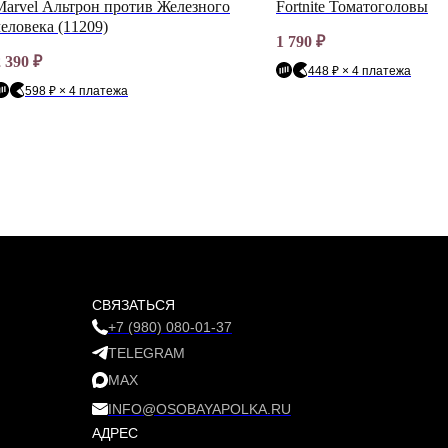
Marvel Альтрон против Железного
Fortnite Томатоголовый (
человека (11209)
1 790
₽
2 390
₽
448 ₽ × 4 платежа
598 ₽ × 4 платежа
СВЯЗАТЬСЯ
+7 (980) 080-01-37
TELEGRAM
MAX
INFO@OSOBAYAPOLKA.RU
АДРЕС