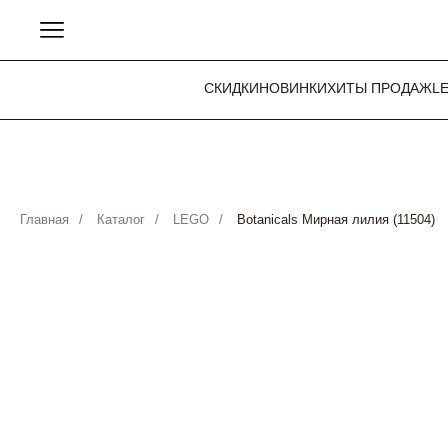
СКИДКИ
НОВИНКИ
ХИТЫ ПРОДАЖ
L
Главная
/
Каталог
/
LEGO
/
Botanicals Мирная лилия (11504)