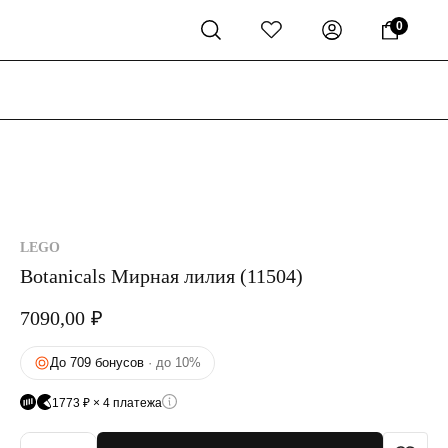
0
LEGO
Botanicals Мирная лилия (11504)
7090,00
₽
До 709 бонусов
· до 10%
1773 ₽ × 4 платежа