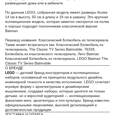
25%
25%
25%
25%
размещения дома или в кабинете.
По данным LEGO, собранная модель имеет размеры более
14 см в высоту, 50 см в длину и 18 см в ширину. Это крупная
Без комиссий и переплат
коллекционная модель, которая заметно смотрится на полке
и хорошо подходит поклонникам классической версии
Как обычная оплата картой
Batman.
Перевод названия: Классический Бэтмобиль из телесериала
Понятно
Также может встречаться как: Классический Бэтмобиль из
телесериала, The Classic TV Series Batmobile, 76328,
Бэтмобиль из классического телесериала, Лего Batman
Классический Бэтмобиль из телесериала, LEGO Batman The
Classic TV Series Batmobile
О БРЕНДЕ
LEGO
— датский бренд конструкторов и коллекционных
наборов, основанный на принципах модульного дизайна,
инженерной точности и качества исполнения. LEGO сочетает
игровую форму с архитектурным и дизайнерским
мышлением, создавая наборы, которые ценятся не только
детьми, но и взрослой аудиторией — коллекционерами,
фанатами кино, архитектуры и поп-культуры. Бренд известен
официальными лицензиями, высокой детализацией и
долговечностью продукции.
ДОСТАВКА И ОПЛАТА