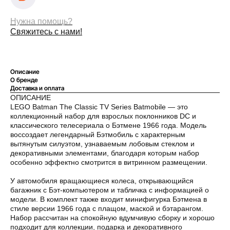
Нужна помощь?
Свяжитесь с нами!
Описание
О бренде
Доставка и оплата
ОПИСАНИЕ
Оплата частями
LEGO Batman The Classic TV Series Batmobile — это
коллекционный набор для взрослых поклонников DC и
классического телесериала о Бэтмене 1966 года. Модель
воссоздает легендарный Бэтмобиль с характерным
вытянутым силуэтом, узнаваемым лобовым стеклом и
декоративными элементами, благодаря которым набор
Оплатите сегодня 25% стоимости покупки
особенно эффектно смотрится в витринном размещении.
картой любого банка, остальное — тремя
платежами раз в две недели.
У автомобиля вращающиеся колеса, открывающийся
багажник с Бэт-компьютером и табличка с информацией о
модели. В комплект также входит минифигурка Бэтмена в
стиле версии 1966 года с плащом, маской и бэтарангом.
Оплата
Через
Через
Через
Набор рассчитан на спокойную вдумчивую сборку и хорошо
сегодня
2 недели
4 недели
6 недель
подходит для коллекции, подарка и декоративного