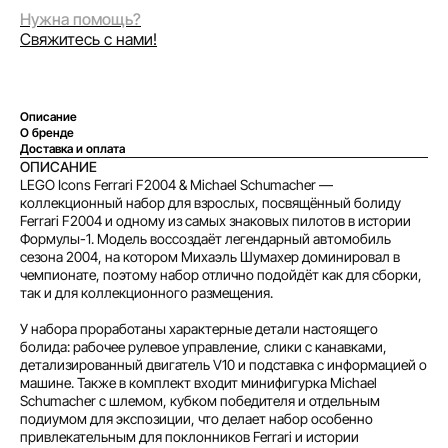
Нужна помощь?
Свяжитесь с нами!
Описание
Оплата частями
О бренде
Доставка и оплата
ОПИСАНИЕ
LEGO Icons Ferrari F2004 & Michael Schumacher —
коллекционный набор для взрослых, посвящённый болиду
Ferrari F2004 и одному из самых знаковых пилотов в истории
Оплатите сегодня 25% стоимости покупки
Формулы-1. Модель воссоздаёт легендарный автомобиль
картой любого банка, остальное — тремя
сезона 2004, на котором Михаэль Шумахер доминировал в
платежами раз в две недели.
чемпионате, поэтому набор отлично подойдёт как для сборки,
так и для коллекционного размещения.
У набора проработаны характерные детали настоящего
Оплата
Через
Через
Через
болида: рабочее рулевое управление, слики с канавками,
сегодня
2 недели
4 недели
6 недель
детализированный двигатель V10 и подставка с информацией о
25%
25%
25%
25%
машине. Также в комплект входит минифигурка Michael
Schumacher с шлемом, кубком победителя и отдельным
подиумом для экспозиции, что делает набор особенно
привлекательным для поклонников Ferrari и истории
Без комиссий и переплат