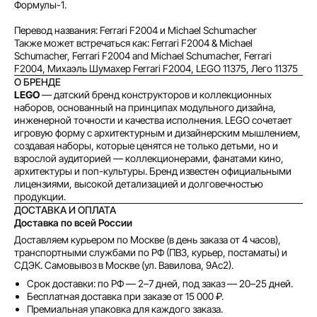
Формулы-1.
Как обычная оплата картой
Перевод названия: Ferrari F2004 и Michael Schumacher
Также может встречаться как: Ferrari F2004 & Michael
Schumacher, Ferrari F2004 and Michael Schumacher, Ferrari
Понятно
F2004, Михаэль Шумахер Ferrari F2004, LEGO 11375, Лего 11375
О БРЕНДЕ
LEGO
— датский бренд конструкторов и коллекционных
наборов, основанный на принципах модульного дизайна,
инженерной точности и качества исполнения. LEGO сочетает
игровую форму с архитектурным и дизайнерским мышлением,
создавая наборы, которые ценятся не только детьми, но и
взрослой аудиторией — коллекционерами, фанатами кино,
архитектуры и поп-культуры. Бренд известен официальными
лицензиями, высокой детализацией и долговечностью
продукции.
ДОСТАВКА И ОПЛАТА
Доставка по всей России
Доставляем курьером по Москве (в день заказа от 4 часов),
транспортными службами по РФ (ПВЗ, курьер, постаматы) и
СДЭК. Самовывоз в Москве (ул. Вавилова, 9Ас2).
Срок доставки: по РФ — 2–7 дней, под заказ — 20–25 дней.
Бесплатная доставка при заказе от 15 000 ₽.
Премиальная упаковка для каждого заказа.