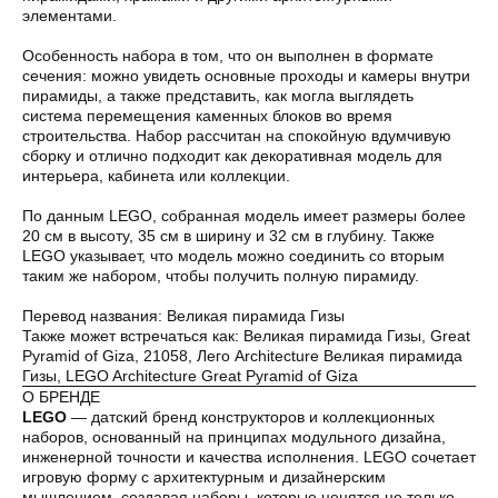
элементами.
Особенность набора в том, что он выполнен в формате
сечения: можно увидеть основные проходы и камеры внутри
пирамиды, а также представить, как могла выглядеть
система перемещения каменных блоков во время
Оплата частями
строительства. Набор рассчитан на спокойную вдумчивую
сборку и отлично подходит как декоративная модель для
интерьера, кабинета или коллекции.
По данным LEGO, собранная модель имеет размеры более
20 см в высоту, 35 см в ширину и 32 см в глубину. Также
Оплатите сегодня 25% стоимости покупки
LEGO указывает, что модель можно соединить со вторым
картой любого банка, остальное — тремя
таким же набором, чтобы получить полную пирамиду.
платежами раз в две недели.
Перевод названия: Великая пирамида Гизы
Также может встречаться как: Великая пирамида Гизы, Great
Pyramid of Giza, 21058, Лего Architecture Великая пирамида
Оплата
Через
Через
Через
сегодня
2 недели
4 недели
6 недель
Гизы, LEGO Architecture Great Pyramid of Giza
О БРЕНДЕ
25%
25%
25%
25%
LEGO
— датский бренд конструкторов и коллекционных
наборов, основанный на принципах модульного дизайна,
инженерной точности и качества исполнения. LEGO сочетает
игровую форму с архитектурным и дизайнерским
Без комиссий и переплат
мышлением, создавая наборы, которые ценятся не только