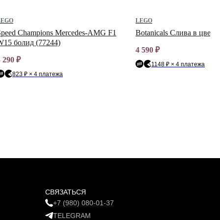
LEGO
LEGO
Speed Champions Mercedes-AMG F1
Botanicals Слива в цвету
W15 болид (77244)
4 590
₽
3 290
₽
1148 ₽ × 4 платежа
823 ₽ × 4 платежа
СВЯЗАТЬСЯ
+7 (980) 080-01-37
TELEGRAM