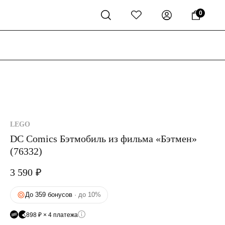
0
LEGO
DC Comics Бэтмобиль из фильма «Бэтмен»
(76332)
3 590
₽
До 359 бонусов
· до 10%
898 ₽ × 4 платежа