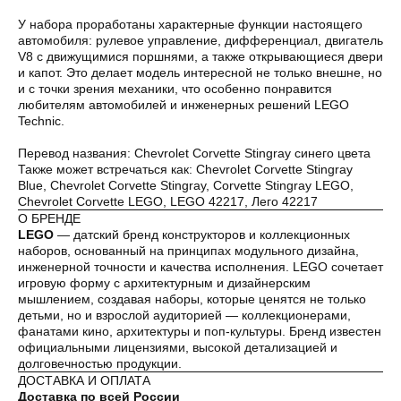
У набора проработаны характерные функции настоящего
автомобиля: рулевое управление, дифференциал, двигатель
Оплата частями
V8 с движущимися поршнями, а также открывающиеся двери
и капот. Это делает модель интересной не только внешне, но
и с точки зрения механики, что особенно понравится
любителям автомобилей и инженерных решений LEGO
Technic.
Оплатите сегодня 25% стоимости покупки
Перевод названия: Chevrolet Corvette Stingray синего цвета
картой любого банка, остальное — тремя
Также может встречаться как: Chevrolet Corvette Stingray
платежами раз в две недели.
Blue, Chevrolet Corvette Stingray, Corvette Stingray LEGO,
Chevrolet Corvette LEGO, LEGO 42217, Лего 42217
О БРЕНДЕ
LEGO
— датский бренд конструкторов и коллекционных
Оплата
Через
Через
Через
сегодня
2 недели
4 недели
6 недель
наборов, основанный на принципах модульного дизайна,
инженерной точности и качества исполнения. LEGO сочетает
25%
25%
25%
25%
игровую форму с архитектурным и дизайнерским
мышлением, создавая наборы, которые ценятся не только
детьми, но и взрослой аудиторией — коллекционерами,
фанатами кино, архитектуры и поп-культуры. Бренд известен
Без комиссий и переплат
официальными лицензиями, высокой детализацией и
долговечностью продукции.
Как обычная оплата картой
ДОСТАВКА И ОПЛАТА
Доставка по всей России