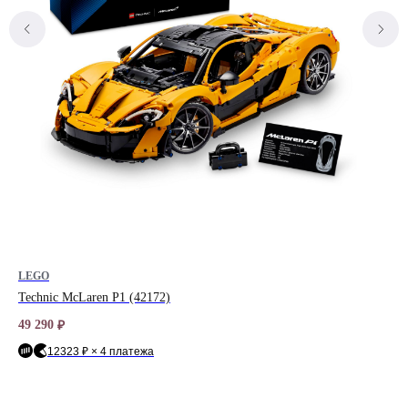
LEGO
LE
Technic McLaren P1 (42172)
Mar
49 290
9 2
₽
12323 ₽ × 4 платежа