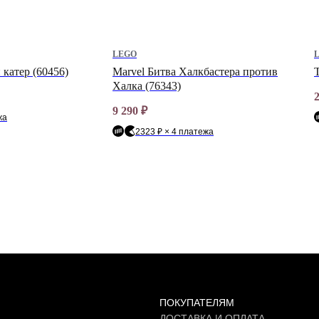
LEGO
 катер (60456)
Marvel Битва Халкбастера против
T
Халка (76343)
9 290
₽
жа
2323 ₽ × 4 платежа
ПОКУПАТЕЛЯМ
ДОСТАВКА И ОПЛАТА