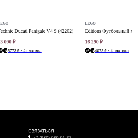
LEGO
LEGO
echnic Ducati Panigale V4 S (42202)
Editions Футбольный мяч
23 090
₽
16 290
₽
5773 ₽ × 4 платежа
4073 ₽ × 4 платежа
СВЯЗАТЬСЯ
+7 (980) 080-01-37