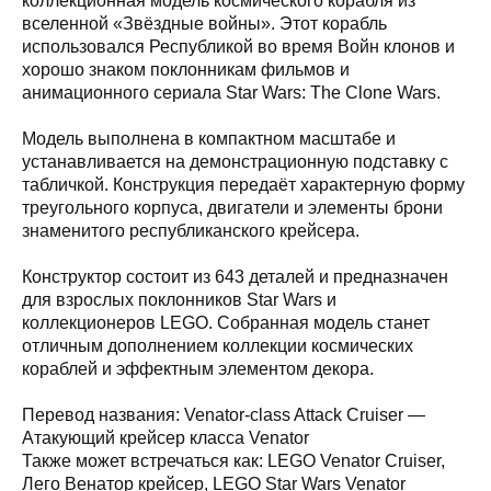
коллекционная модель космического корабля из
вселенной «Звёздные войны». Этот корабль
использовался Республикой во время Войн клонов и
хорошо знаком поклонникам фильмов и
анимационного сериала Star Wars: The Clone Wars.
Модель выполнена в компактном масштабе и
устанавливается на демонстрационную подставку с
табличкой. Конструкция передаёт характерную форму
треугольного корпуса, двигатели и элементы брони
знаменитого республиканского крейсера.
Конструктор состоит из 643 деталей и предназначен
для взрослых поклонников Star Wars и
коллекционеров LEGO. Собранная модель станет
отличным дополнением коллекции космических
кораблей и эффектным элементом декора.
а,
Перевод названия: Venator-class Attack Cruiser —
Атакующий крейсер класса Venator
Также может встречаться как: LEGO Venator Cruiser,
Лего Венатор крейсер, LEGO Star Wars Venator