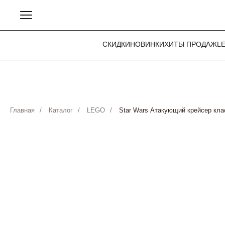
СКИДКИ
НОВИНКИ
ХИТЫ ПРОДАЖ
L
Главная
/
Каталог
/
LEGO
/
Star Wars Атакующий крейсер клас