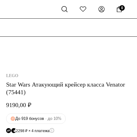
0
LEGO
Star Wars Атакующий крейсер класса Venator
(75441)
9190,00
₽
До 919 бонусов
· до 10%
2298 ₽ × 4 платежа