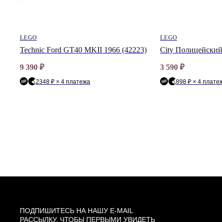
LEGO
LEGO
х»
Technic Ford GT40 MKII 1966 (42223)
City Полицейский
9 390
₽
3 590
₽
2348 ₽ × 4 платежа
898 ₽ × 4 плате
ПОДПИШИТЕСЬ НА НАШУ E-MAIL
РАССЫЛКУ, ЧТОБЫ ПЕРВЫМИ УВИДЕТЬ