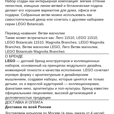
Набор создан как интерьерная композиция: мягкие оттенки
лепестков, изящные линии ветвей и ботаническая подача
делают его хорошим вариантом для дома, офиса или
Оплата частями
подарка. Собранные ветви можно использовать как
самостоятельный декор или сочетать с другими наборами
серии LEGO Botanicals.
Перевод названия: Ветви магнолии
Также может встречаться как: Лего 11510, LEGO 11510,
Оплатите сегодня 25% стоимости покупки
LEGO Botanicals 11510, Magnolia Branches, LEGO Magnolia
картой любого банка, остальное — тремя
Branches, Ветви магнолии LEGO, Лего Ветви магнолии,
платежами раз в две недели.
LEGO Botanicals Magnolia Branches
О БРЕНДЕ
LEGO
— датский бренд конструкторов и коллекционных
Оплата
Через
Через
Через
наборов, основанный на принципах модульного дизайна,
сегодня
2 недели
4 недели
6 недель
инженерной точности и качества исполнения. LEGO сочетает
25%
25%
25%
25%
игровую форму с архитектурным и дизайнерским
мышлением, создавая наборы, которые ценятся не только
детьми, но и взрослой аудиторией — коллекционерами,
фанатами кино, архитектуры и поп-культуры. Бренд известен
Без комиссий и переплат
официальными лицензиями, высокой детализацией и
долговечностью продукции.
Как обычная оплата картой
ДОСТАВКА И ОПЛАТА
Доставка по всей России
Доставляем курьером по Москве (в день заказа от 4 часов),