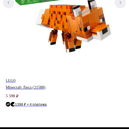
LEGO
LE
Minecraft Лиса (21588)
Sp
5 590
3 3
₽
1398 ₽ × 4 платежа