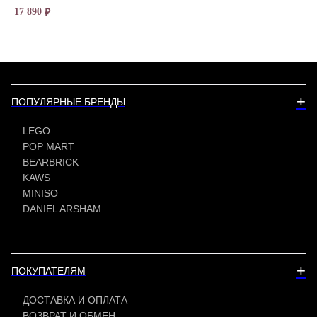
17 890
13 
₽
+
ПОПУЛЯРНЫЕ БРЕНДЫ
LEGO
POP MART
BEARBRICK
KAWS
MINISO
DANIEL ARSHAM
+
ПОКУПАТЕЛЯМ
ДОСТАВКА И ОПЛАТА
ВОЗВРАТ И ОБМЕН