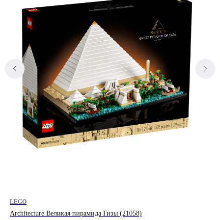
LEGO
LE
Architecture Великая пирамида Гизы (21058)
Edi