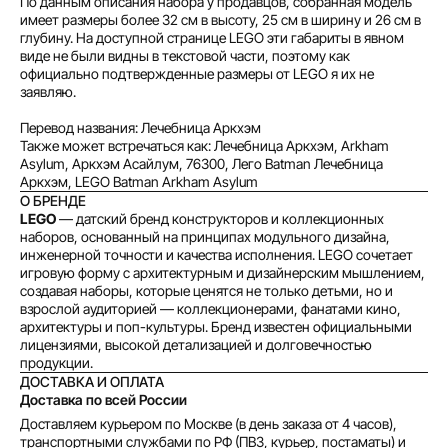
По данным описания набора у продавцов, собранная модель
имеет размеры более 32 см в высоту, 25 см в ширину и 26 см в
глубину. На доступной странице LEGO эти габариты в явном
Без комиссий и переплат
виде не были видны в текстовой части, поэтому как
официально подтвержденные размеры от LEGO я их не
Как обычная оплата картой
заявляю.
Понятно
Перевод названия: Лечебница Аркхэм
Также может встречаться как: Лечебница Аркхэм, Arkham
Asylum, Аркхэм Асайлум, 76300, Лего Batman Лечебница
Аркхэм, LEGO Batman Arkham Asylum
О БРЕНДЕ
LEGO
— датский бренд конструкторов и коллекционных
наборов, основанный на принципах модульного дизайна,
инженерной точности и качества исполнения. LEGO сочетает
игровую форму с архитектурным и дизайнерским мышлением,
создавая наборы, которые ценятся не только детьми, но и
взрослой аудиторией — коллекционерами, фанатами кино,
архитектуры и поп-культуры. Бренд известен официальными
лицензиями, высокой детализацией и долговечностью
продукции.
ДОСТАВКА И ОПЛАТА
Доставка по всей России
Доставляем курьером по Москве (в день заказа от 4 часов),
транспортными службами по РФ (ПВЗ, курьер, постаматы) и