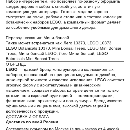
Набор интересен тем, что позволяет по-разному оформить
каждое дерево и собрать спокойную, эстетичную
композицию для интерьера. Готовые модели хорошо
Оплата частями
смотрятся на полке, рабочем столе или в составе коллекции
ботанических наборов LEGO, а компактный формат делает
их особенно удобными для домашнего декора.
Перевод названия: Мини-бонсай
Также может встречаться как: Лего 10373, LEGO 10373,
Оплатите сегодня 25% стоимости покупки
LEGO Botanicals 10373, Mini Bonsai Trees, LEGO Mini Bonsai
картой любого банка, остальное — тремя
Trees, Мини-бонсай LEGO, Лего Мини-бонсай, LEGO
платежами раз в две недели.
Botanicals Mini Bonsai Trees
О БРЕНДЕ
LEGO
— датский бренд конструкторов и коллекционных
Оплата
Через
Через
Через
наборов, основанный на принципах модульного дизайна,
сегодня
2 недели
4 недели
6 недель
инженерной точности и качества исполнения. LEGO сочетает
25%
25%
25%
25%
игровую форму с архитектурным и дизайнерским
мышлением, создавая наборы, которые ценятся не только
детьми, но и взрослой аудиторией — коллекционерами,
фанатами кино, архитектуры и поп-культуры. Бренд известен
Без комиссий и переплат
официальными лицензиями, высокой детализацией и
долговечностью продукции.
Как обычная оплата картой
ДОСТАВКА И ОПЛАТА
Доставка по всей России
Доставляем курьером по Москве (в день заказа от 4 часов),