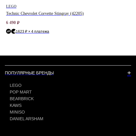
LEGO
LE
Technic Chevrolet Corvette Stingray (42205)
Ar
6 490
27 
₽
1623 ₽ × 4 платежа
+
ПОПУЛЯРНЫЕ БРЕНДЫ
LEGO
POP MART
BEARBRICK
KAWS
MINISO
DANIEL ARSHAM