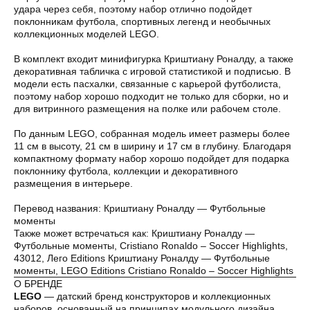
удара через себя, поэтому набор отлично подойдет
поклонникам футбола, спортивных легенд и необычных
коллекционных моделей LEGO.
В комплект входит минифигурка Криштиану Роналду, а также
декоративная табличка с игровой статистикой и подписью. В
модели есть пасхалки, связанные с карьерой футболиста,
поэтому набор хорошо подходит не только для сборки, но и
Оплата частями
для витринного размещения на полке или рабочем столе.
По данным LEGO, собранная модель имеет размеры более
11 см в высоту, 21 см в ширину и 17 см в глубину. Благодаря
компактному формату набор хорошо подойдет для подарка
поклоннику футбола, коллекции и декоративного
Оплатите сегодня 25% стоимости покупки
размещения в интерьере.
картой любого банка, остальное — тремя
платежами раз в две недели.
Перевод названия: Криштиану Роналду — Футбольные
моменты
Также может встречаться как: Криштиану Роналду —
Оплата
Через
Через
Через
Футбольные моменты, Cristiano Ronaldo – Soccer Highlights,
сегодня
2 недели
4 недели
6 недель
43012, Лего Editions Криштиану Роналду — Футбольные
25%
25%
25%
25%
моменты, LEGO Editions Cristiano Ronaldo – Soccer Highlights
О БРЕНДЕ
LEGO
— датский бренд конструкторов и коллекционных
наборов, основанный на принципах модульного дизайна,