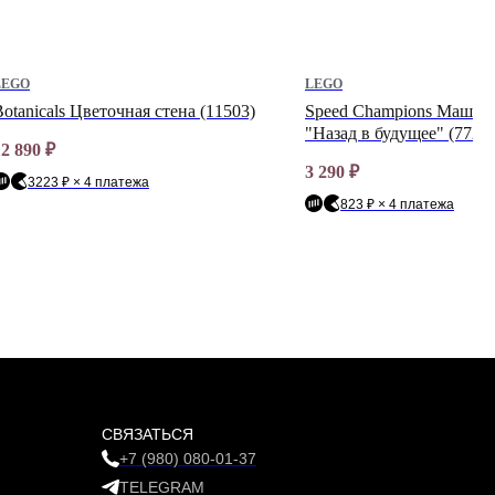
LEGO
LEGO
otanicals Цветочная стена (11503)
Speed Champions Машин
"Назад в будущее" (7725
12 890
₽
3 290
₽
3223 ₽ × 4 платежа
823 ₽ × 4 платежа
СВЯЗАТЬСЯ
+7 (980) 080-01-37
TELEGRAM