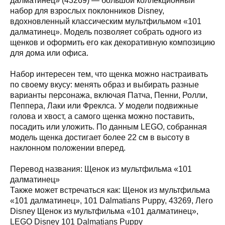
далматинец» (43269) — большой коллекционный
набор для взрослых поклонников Disney,
вдохновленный классическим мультфильмом «101
далматинец». Модель позволяет собрать одного из
щенков и оформить его как декоративную композицию
для дома или офиса.
Набор интересен тем, что щенка можно настраивать
по своему вкусу: менять образ и выбирать разные
варианты персонажа, включая Патча, Пенни, Ролли,
Пеппера, Лаки или Фреклса. У модели подвижные
голова и хвост, а самого щенка можно поставить,
посадить или уложить. По данным LEGO, собранная
модель щенка достигает более 22 см в высоту в
наклонном положении вперед.
а,
Перевод названия: Щенок из мультфильма «101
далматинец»
Также может встречаться как: Щенок из мультфильма
«101 далматинец», 101 Dalmatians Puppy, 43269, Лего
Disney Щенок из мультфильма «101 далматинец»,
LEGO Disney 101 Dalmatians Puppy