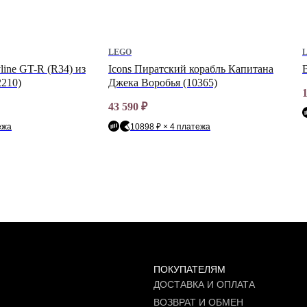
LEGO
line GT-R (R34) из
Icons Пиратский корабль Капитана
B
2210)
Джека Воробья (10365)
43 590
₽
ежа
10898 ₽ × 4 платежа
ПОКУПАТЕЛЯМ
ДОСТАВКА И ОПЛАТА
ВОЗВРАТ И ОБМЕН