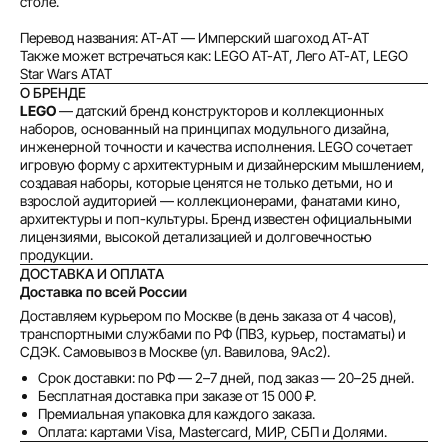
столе.
Как обычная оплата картой
Перевод названия: AT-AT — Имперский шагоход AT-AT
Также может встречаться как: LEGO AT-AT, Лего AT-AT, LEGO
Понятно
Star Wars ATAT
О БРЕНДЕ
LEGO
— датский бренд конструкторов и коллекционных
наборов, основанный на принципах модульного дизайна,
инженерной точности и качества исполнения. LEGO сочетает
игровую форму с архитектурным и дизайнерским мышлением,
создавая наборы, которые ценятся не только детьми, но и
взрослой аудиторией — коллекционерами, фанатами кино,
архитектуры и поп-культуры. Бренд известен официальными
лицензиями, высокой детализацией и долговечностью
продукции.
ДОСТАВКА И ОПЛАТА
Доставка по всей России
Доставляем курьером по Москве (в день заказа от 4 часов),
транспортными службами по РФ (ПВЗ, курьер, постаматы) и
СДЭК. Самовывоз в Москве (ул. Вавилова, 9Ас2).
Срок доставки: по РФ — 2–7 дней, под заказ — 20–25 дней.
Бесплатная доставка при заказе от 15 000 ₽.
Премиальная упаковка для каждого заказа.
Оплата: картами Visa, Mastercard, МИР, СБП и Долями.