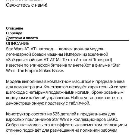
Свяжитесь с нами!
Описание
Оплата частями
О бренде
Доставка и оплата
ОПИСАНИЕ
Star Wars AT-AT шагоход — коллекционная модель
легендарной боевой машины Империи из вселенной
«Звёздные войны». AT-AT (All Terrain Armored Transport)
известен по эпической битве на планете Хот в фильме «Star
Оплатите сегодня 25% стоимости покупки
Wars: The Empire Strikes Back».
картой любого банка, остальное — тремя
платежами раз в две недели.
Модель выполнена в компактном масштабе и предназначена
для демонстрации. Конструктор передаёт характерный силуэт
шагохода с четырьмя подвижными ногами, бронированным
Оплата
Через
Через
Через
корпусом и кабиной управления. Набор устанавливается на
сегодня
2 недели
4 недели
6 недель
демонстрационную подставку с табличкой.
25%
25%
25%
25%
Конструктор состоит из 525 деталей и предназначен для
взрослых поклонников Star Wars и коллекционеров LEGO.
Собранная модель станет эффектным элементом коллекции и
отлично подойдёт для размещения на полке или рабочем
Без комиссий и переплат