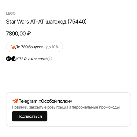
LEGO
Star Wars AT-AT шагоход (75440)
7890,00
₽
До 789 бонусов
· до 10%
1973 ₽ × 4 платежа
Telegram «Особой полки»
Новинки, закрытые розыгрыши и персональные промокоды.
Подписаться