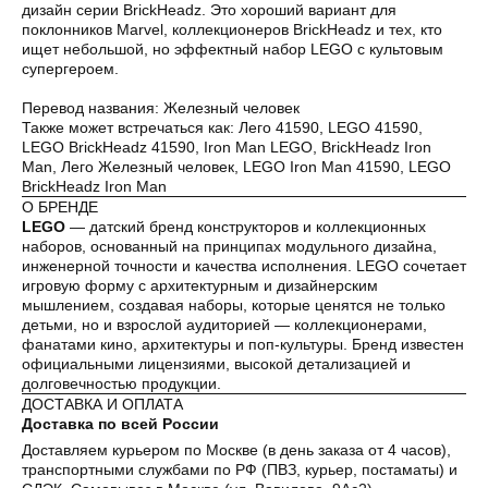
дизайн серии BrickHeadz. Это хороший вариант для
поклонников Marvel, коллекционеров BrickHeadz и тех, кто
ищет небольшой, но эффектный набор LEGO с культовым
супергероем.
Перевод названия: Железный человек
Также может встречаться как: Лего 41590, LEGO 41590,
LEGO BrickHeadz 41590, Iron Man LEGO, BrickHeadz Iron
Man, Лего Железный человек, LEGO Iron Man 41590, LEGO
BrickHeadz Iron Man
О БРЕНДЕ
LEGO
— датский бренд конструкторов и коллекционных
наборов, основанный на принципах модульного дизайна,
инженерной точности и качества исполнения. LEGO сочетает
игровую форму с архитектурным и дизайнерским
мышлением, создавая наборы, которые ценятся не только
детьми, но и взрослой аудиторией — коллекционерами,
фанатами кино, архитектуры и поп-культуры. Бренд известен
официальными лицензиями, высокой детализацией и
долговечностью продукции.
ДОСТАВКА И ОПЛАТА
Доставка по всей России
Доставляем курьером по Москве (в день заказа от 4 часов),
транспортными службами по РФ (ПВЗ, курьер, постаматы) и