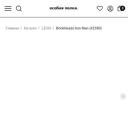
0
Главная
/
Каталог
/
LEGO
/
BrickHeadz Iron Man (41590)