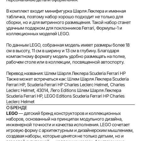
В комплект входит минифигурка Шарля Леклера и именная
табличка, поэтому набор хорошо подходит не только для
сборки, но и для витринного размещения. Такой набор станет
удачным подарком для поклонников Ferrari, Формулы-1 и
коллекционных моделей LEGO.
По данным LEGO, собранная модель имеет размеры более 18
см в высоту, 11 см в ширину и 13 см в глубину. Благодаря
компактному формату модель удобно размещать на полке,
рабочем столе или в коллекции, посвященной автоспорту.
Перевод названия: Шлем Шарля Леклера Scuderia Ferrari HP
Также может встречаться как: Шлем Шарля Леклера Scuderia
Ferrari HP, Scuderia Ferrari HP Charles Leclerc Helmet, Charles
Leclerc Helmet, 43014, Лего Editions Шлем Шарля Леклера
Scuderia Ferrari HP, LEGO Editions Scuderia Ferrari HP Charles
Leclerc Helmet
О БРЕНДЕ
LEGO
— датский бренд конструкторов и коллекционных
наборов, основанный на принципах модульного дизайна,
инженерной точности и качества исполнения. LEGO сочетает
игровую форму с архитектурным и дизайнерским мышлением,
создавая наборы, которые ценятся не только детьми, но и