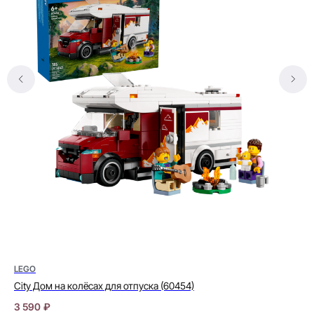
LEGO
LE
City Дом на колёсах для отпуска (60454)
Tec
3 590
₽
26