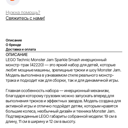
Нужна помощь?
Свяжитесь с нами!
Оплатите сегодня 25% стоимости покупки
картой любого банка, остальное — тремя
платежами раз в две недели.
Описание
О бренде
Оплата
Через
Через
Через
Доставка и оплата
сегодня
2 недели
4 недели
6 недель
ОПИСАНИЕ
25%
25%
25%
25%
LEGO Technic Monster Jam Sparkle Smash инерционный
монстр-трак (42220) — это яркий набор для детей, которые
любят мощные машины, зрелищные трюки и шоу Monster Jam.
Модель выполнена в узнаваемом стиле реального монстр-
Без комиссий и переплат
трака и подходит как для сборки, так и для динамичной игры.
Как обычная оплата картой
Главная особенность набора — инерционный механизм,
благодаря которому грузовик можно запускать вперед для
выполнения трюков и эффектных заездов. Модель создана для
Понятно
активной игры и отлично подойдет детям, которым нравятся
большие колеса, необычный дизайн и техника Monster Jam.
Подтвержденные LEGO габариты собранной модели: 19 см в
длину, 11 см в ширину и 12 см в высоту.