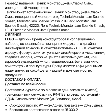
Перевод названия: Техник Монстер Джем Спаркл Смеш
инерционный монстр-трак
Также может встречаться как: Техник Монстер Джем Спаркл
Смеш инерционный монстр-трак, Technic Monster Jam Sparkle
Smash, Monster Jam Sparkle Smash Pull-Back, Monster Jam
Sparkle Smash, 42220, Лего Technic Monster Jam Sparkle Smash,
LEGO Technic Monster Jam Sparkle Smash
О БРЕНДЕ
LEGO
— датский бренд конструкторов и коллекционных
наборов, основанный на принципах модульного дизайна,
инженерной точности и качества исполнения. LEGO сочетает
игровую форму с архитектурным и дизайнерским мышлением,
создавая наборы, которые ценятся не только детьми, но и
взрослой аудиторией — коллекционерами, фанатами кино,
архитектуры и поп-культуры. Бренд известен официальными
лицензиями, высокой детализацией и долговечностью
продукции.
ДОСТАВКА И ОПЛАТА
Доставка по всей России
Доставляем курьером по Москве (в день заказа от 4 часов),
транспортными службами по РФ (ПВЗ, курьер, постаматы) и
СДЭК. Самовывоз в Москве (ул. Вавилова, 9Ас2).
Срок доставки: по РФ — 2–7 дней, под заказ — 20–25 дней.
Бесплатная доставка при заказе от 15 000 ₽.