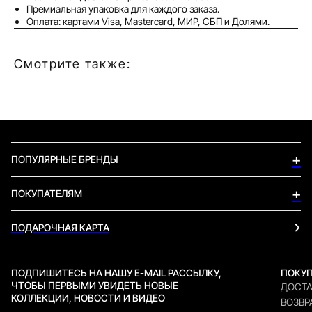
Премиальная упаковка для каждого заказа.
Оплата: картами Visa, Mastercard, МИР, СБП и Долями.
Смотрите также:
+
ПОПУЛЯРНЫЕ БРЕНДЫ
LEGO
+
ПОКУПАТЕЛЯМ
POP MART
BEARBRICK
ДОСТАВКА И ОПЛАТА
ПОДАРОЧНАЯ КАРТА
KAWS
ВОЗВРАТ И ОБМЕН
MINISO
ВОПРОС-ОТВЕТ
DANIEL ARSHAM
БОНУСНАЯ ПРОГРАММА
ПОДПИШИТЕСЬ НА НАШУ E-MAIL РАССЫЛКУ,
ПОКУ
ДОГОВОР ОФЕРТА
ЧТОБЫ ПЕРВЫМИ УВИДЕТЬ НОВЫЕ
ДОСТА
КОЛЛЕКЦИИ, НОВОСТИ И ВИДЕО
ВОЗВР