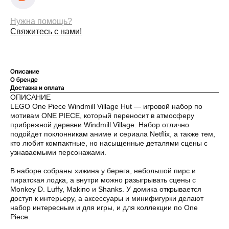
Нужна помощь?
Свяжитесь с нами!
Оплата частями
Описание
О бренде
Доставка и оплата
ОПИСАНИЕ
LEGO One Piece Windmill Village Hut — игровой набор по
Оплатите сегодня 25% стоимости покупки
мотивам ONE PIECE, который переносит в атмосферу
картой любого банка, остальное — тремя
прибрежной деревни Windmill Village. Набор отлично
платежами раз в две недели.
подойдет поклонникам аниме и сериала Netflix, а также тем,
кто любит компактные, но насыщенные деталями сцены с
узнаваемыми персонажами.
Оплата
Через
Через
Через
В наборе собраны хижина у берега, небольшой пирс и
сегодня
2 недели
4 недели
6 недель
пиратская лодка, а внутри можно разыгрывать сцены с
25%
25%
25%
25%
Monkey D. Luffy, Makino и Shanks. У домика открывается
доступ к интерьеру, а аксессуары и минифигурки делают
набор интересным и для игры, и для коллекции по One
Piece.
Без комиссий и переплат