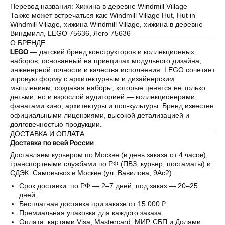
Перевод названия: Хижина в деревне Windmill Village
Как обычная оплата картой
Также может встречаться как: Windmill Village Hut, Hut in
Windmill Village, хижина Windmill Village, хижина в деревне
Виндмилл, LEGO 75636, Лего 75636
Понятно
О БРЕНДЕ
LEGO
— датский бренд конструкторов и коллекционных
наборов, основанный на принципах модульного дизайна,
инженерной точности и качества исполнения. LEGO сочетает
игровую форму с архитектурным и дизайнерским
мышлением, создавая наборы, которые ценятся не только
детьми, но и взрослой аудиторией — коллекционерами,
фанатами кино, архитектуры и поп-культуры. Бренд известен
официальными лицензиями, высокой детализацией и
долговечностью продукции.
ДОСТАВКА И ОПЛАТА
Доставка по всей России
Доставляем курьером по Москве (в день заказа от 4 часов),
транспортными службами по РФ (ПВЗ, курьер, постаматы) и
СДЭК. Самовывоз в Москве (ул. Вавилова, 9Ас2).
Срок доставки: по РФ — 2–7 дней, под заказ — 20–25
дней.
Бесплатная доставка при заказе от 15 000 ₽.
Премиальная упаковка для каждого заказа.
Оплата: картами Visa, Mastercard, МИР, СБП и Долями.