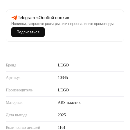
Telegram «Особой полки»
Новинки, закрытые розыгрыши и персональные промокоды.
Подписаться
Бренд
LEGO
Артикул
10345
Производитель
LEGO
Материал
ABS пластик
Дата выхода
2025
Количество деталей
1161