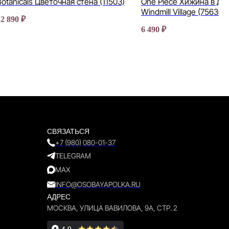
Botanicals Цветочная стена (11503)
One Piece Хижина в де
Windmill Village (75636)
12 890
₽
6 490
₽
СВЯЗАТЬСЯ
+7 (980) 080-01-37
TELEGRAM
MAX
INFO@OSOBAYAPOLKA.RU
АДРЕС
МОСКВА, УЛИЦА ВАВИЛОВА, 9А, СТР. 2