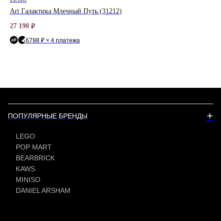
Art Галактика Млечный Путь (31212)
Di
27 190
10 
₽
6798 ₽ × 4 платежа
+
ПОПУЛЯРНЫЕ БРЕНДЫ
LEGO
POP MART
BEARBRICK
KAWS
MINISO
DANIEL ARSHAM