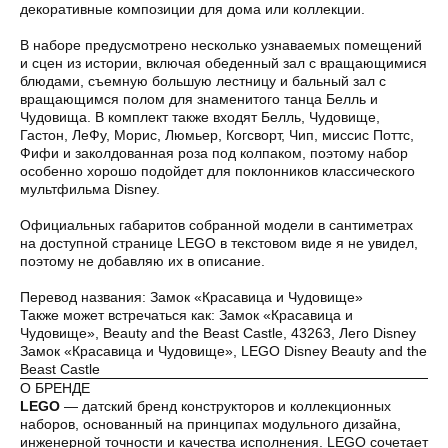
декоративные композиции для дома или коллекции.
В наборе предусмотрено несколько узнаваемых помещений
и сцен из истории, включая обеденный зал с вращающимися
блюдами, съемную большую лестницу и бальный зал с
вращающимся полом для знаменитого танца Белль и
Чудовища. В комплект также входят Белль, Чудовище,
Гастон, ЛеФу, Морис, Люмьер, Когсворт, Чип, миссис Поттс,
Оплата частями
Фифи и заколдованная роза под колпаком, поэтому набор
особенно хорошо подойдет для поклонников классического
мультфильма Disney.
Официальных габаритов собранной модели в сантиметрах
на доступной странице LEGO в текстовом виде я не увидел,
Оплатите сегодня 25% стоимости покупки
поэтому не добавляю их в описание.
картой любого банка, остальное — тремя
платежами раз в две недели.
Перевод названия: Замок «Красавица и Чудовище»
Также может встречаться как: Замок «Красавица и
Чудовище», Beauty and the Beast Castle, 43263, Лего Disney
Оплата
Через
Через
Через
Замок «Красавица и Чудовище», LEGO Disney Beauty and the
сегодня
2 недели
4 недели
6 недель
Beast Castle
25%
25%
25%
25%
О БРЕНДЕ
LEGO
— датский бренд конструкторов и коллекционных
наборов, основанный на принципах модульного дизайна,
инженерной точности и качества исполнения. LEGO сочетает