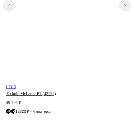
LEGO
LE
Technic McLaren P1 (42172)
Tec
49 290
15 
₽
12323 ₽ × 4 платежа