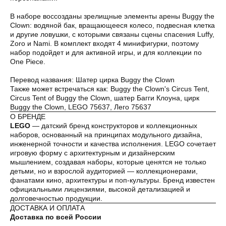
В наборе воссозданы зрелищные элементы арены Buggy the
Clown: водяной бак, вращающееся колесо, подвесная клетка
Оплата частями
и другие ловушки, с которыми связаны сцены спасения Luffy,
Zoro и Nami. В комплект входят 4 минифигурки, поэтому
набор подойдет и для активной игры, и для коллекции по
One Piece.
Перевод названия: Шатер цирка Buggy the Clown
Оплатите сегодня 25% стоимости покупки
Также может встречаться как: Buggy the Clown's Circus Tent,
картой любого банка, остальное — тремя
Circus Tent of Buggy the Clown, шатер Багги Клоуна, цирк
платежами раз в две недели.
Buggy the Clown, LEGO 75637, Лего 75637
О БРЕНДЕ
LEGO
— датский бренд конструкторов и коллекционных
Оплата
Через
Через
Через
наборов, основанный на принципах модульного дизайна,
сегодня
2 недели
4 недели
6 недель
инженерной точности и качества исполнения. LEGO сочетает
25%
25%
25%
25%
игровую форму с архитектурным и дизайнерским
мышлением, создавая наборы, которые ценятся не только
детьми, но и взрослой аудиторией — коллекционерами,
фанатами кино, архитектуры и поп-культуры. Бренд известен
Без комиссий и переплат
официальными лицензиями, высокой детализацией и
долговечностью продукции.
Как обычная оплата картой
ДОСТАВКА И ОПЛАТА
Доставка по всей России