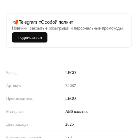
Telegram «Особой полки»
Новинки, закрытые розыгрыши и персональные промокоды.
Подписаться
Бренд
LEGO
Артикул
75637
Производитель
LEGO
Материал
ABS пластик
Дата выхода
2025
Количество деталей
573