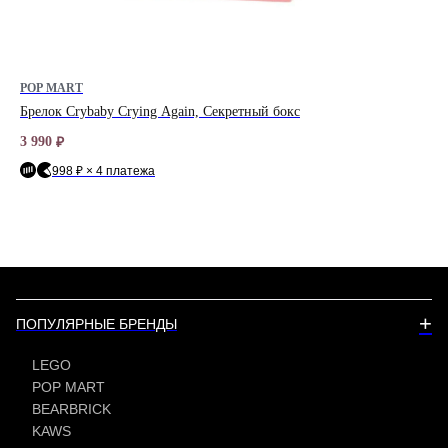
POP MART
PO
Брелок Crybaby Crying Again, Секретный бокс
Бре
бо
3 990
₽
5 4
998 ₽ × 4 платежа
+
ПОПУЛЯРНЫЕ БРЕНДЫ
LEGO
POP MART
BEARBRICK
KAWS