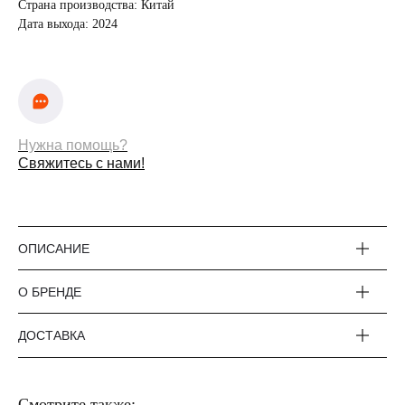
Страна производства: Китай
Дата выхода: 2024
Нужна помощь?
Свяжитесь с нами!
Оплата частями
ОПИСАНИЕ
Оплатите сегодня 25% стоимости покупки
картой любого банка, остальное — тремя
О БРЕНДЕ
платежами раз в две недели.
ДОСТАВКА
Оплата
Через
Через
Через
сегодня
2 недели
4 недели
6 недель
25%
25%
25%
25%
Смотрите также: