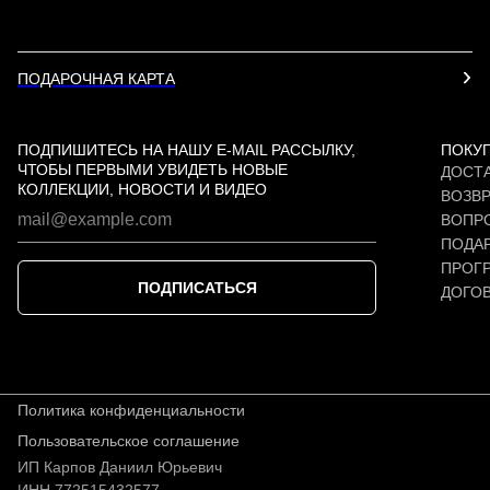
ПОДАРОЧНАЯ КАРТА
ПОДПИШИТЕСЬ НА НАШУ E-MAIL РАССЫЛКУ,
ПОКУ
ЧТОБЫ ПЕРВЫМИ УВИДЕТЬ НОВЫЕ
ДОСТА
КОЛЛЕКЦИИ, НОВОСТИ И ВИДЕО
ВОЗВР
ВОПР
ПОДАР
ПРОГ
ПОДПИСАТЬСЯ
ДОГО
Политика конфиденциальности
Пользовательское соглашение
ИП Карпов Даниил Юрьевич
ИНН 772515432577