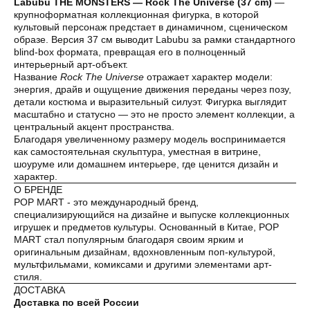
Labubu THE MONSTERS — Rock The Universe (37 cm)
—
крупноформатная коллекционная фигурка, в которой
культовый персонаж предстает в динамичном, сценическом
Оплата частями
образе. Версия 37 см выводит Labubu за рамки стандартного
blind-box формата, превращая его в полноценный
интерьерный арт-объект.
Название
Rock The Universe
отражает характер модели:
энергия, драйв и ощущение движения переданы через позу,
детали костюма и выразительный силуэт. Фигурка выглядит
Оплатите сегодня 25% стоимости покупки
масштабно и статусно — это не просто элемент коллекции, а
картой любого банка, остальное — тремя
центральный акцент пространства.
платежами раз в две недели.
Благодаря увеличенному размеру модель воспринимается
как самостоятельная скульптура, уместная в витрине,
шоуруме или домашнем интерьере, где ценится дизайн и
характер.
Оплата
Через
Через
Через
О БРЕНДЕ
сегодня
2 недели
4 недели
6 недель
POP MART - это международный бренд,
25%
25%
25%
25%
специализирующийся на дизайне и выпуске коллекционных
игрушек и предметов культуры. Основанный в Китае, POP
MART стал популярным благодаря своим ярким и
оригинальным дизайнам, вдохновленным поп-культурой,
Без комиссий и переплат
мультфильмами, комиксами и другими элементами арт-
стиля.
Как обычная оплата картой
ДОСТАВКА
Доставка по всей России