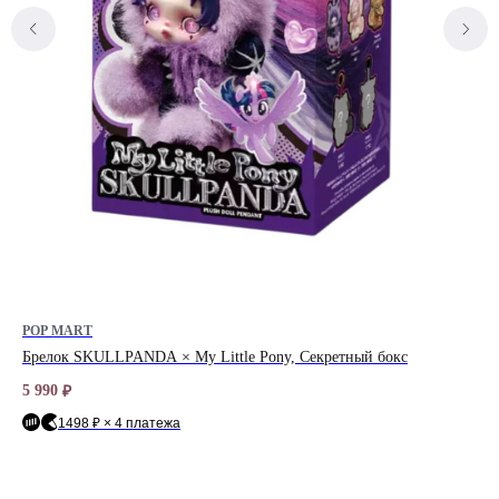
POP MART
PO
Брелок SKULLPANDA × My Little Pony, Секретный бокс
Ми
5 990
3 5
₽
1498 ₽ × 4 платежа