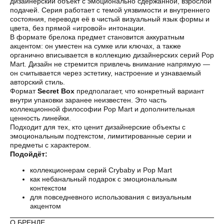
дизайнерский объект с эмоционально сдержанной, взрослой
подачей. Серия работает с темой уязвимости и внутреннего
состояния, переводя её в чистый визуальный язык формы и
цвета, без прямой «игровой» интонации.
В формате брелока предмет становится аккуратным
акцентом: он уместен на сумке или ключах, а также
органично вписывается в коллекцию дизайнерских серий Pop
Mart. Дизайн не стремится привлечь внимание напрямую —
Оплата частями
он считывается через эстетику, настроение и узнаваемый
авторский стиль.
Формат
Secret Box
предполагает, что конкретный вариант
внутри упаковки заранее неизвестен. Это часть
коллекционной философии Pop Mart и дополнительная
ценность линейки.
Оплатите сегодня 25% стоимости покупки
Подходит для тех, кто ценит дизайнерские объекты с
картой любого банка, остальное — тремя
эмоциональным подтекстом, лимитированные серии и
платежами раз в две недели.
предметы с характером.
Подойдёт:
коллекционерам серий Crybaby и Pop Mart
Оплата
Через
Через
Через
как небанальный подарок с эмоциональным
сегодня
2 недели
4 недели
6 недель
контекстом
25%
25%
25%
25%
для повседневного использования с визуальным
акцентом
О БРЕНДЕ