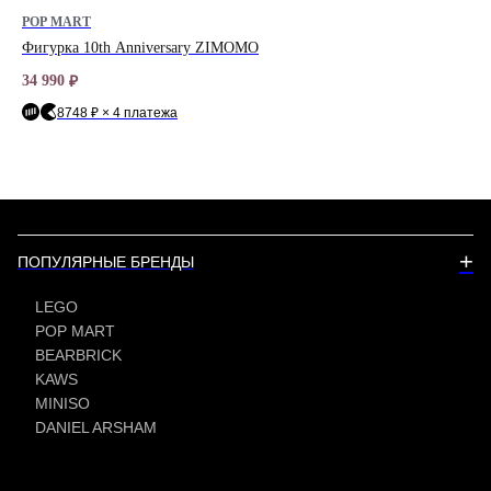
POP MART
PO
Фигурка 10th Anniversary ZIMOMO
Бре
34 990
3 2
₽
8748 ₽ × 4 платежа
+
ПОПУЛЯРНЫЕ БРЕНДЫ
LEGO
POP MART
BEARBRICK
KAWS
MINISO
DANIEL ARSHAM