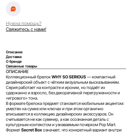
Нужна помощь?
Свяжитесь с нами!
Описание
Оплата частями
Доставка
О бренде
Связанные товары
ОПИСАНИЕ
Коллекционный брелок
WHY SO SERIOUS
— компактный
дизайнерский объект с чётким визуальным высказыванием.
Оплатите сегодня 25% стоимости покупки
Серия работает на контрасте и иронии, но подаёт их
картой любого банка, остальное — тремя
сдержанно и взросло, без декоративной перегруженности и
платежами раз в две недели.
«игрового» тона.
В формате брелока предмет становится мобильным акцентом:
уместен на сумке или ключах и при этом органично
вписывается в коллекцию дизайнерских аксессуаров. Он
Оплата
Через
Через
Через
считывается не как сувенир, а как осознанная деталь с
сегодня
2 недели
4 недели
6 недель
культурным контекстом и узнаваемым почерком Pop Mart.
25%
25%
25%
25%
Формат
Secret Box
означает, что конкретный вариант внутри