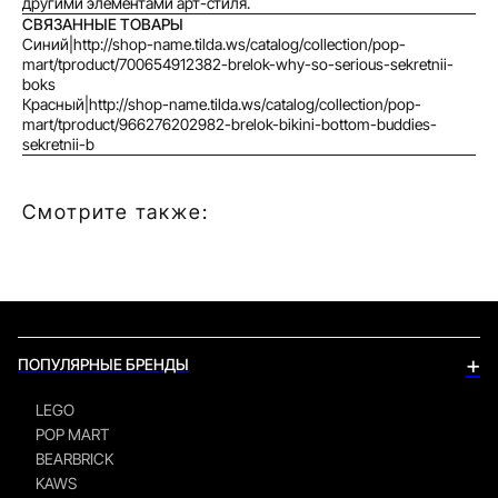
другими элементами арт-стиля.
СВЯЗАННЫЕ ТОВАРЫ
Синий|http://shop-name.tilda.ws/catalog/collection/pop-
mart/tproduct/700654912382-brelok-why-so-serious-sekretnii-
boks
Красный|http://shop-name.tilda.ws/catalog/collection/pop-
mart/tproduct/966276202982-brelok-bikini-bottom-buddies-
sekretnii-b
Смотрите также:
+
ПОПУЛЯРНЫЕ БРЕНДЫ
LEGO
POP MART
BEARBRICK
KAWS