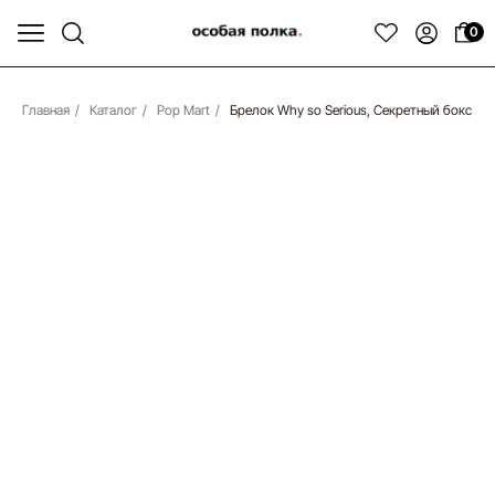
0
Главная
/
Каталог
/
Pop Mart
/
Брелок Why so Serious, Секретный бокс