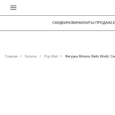
СКИДКИ
НОВИНКИ
ХИТЫ ПРОДАЖ
L
Главная
/
Каталог
/
Pop Mart
/
Фигурка Minions Bello World, С