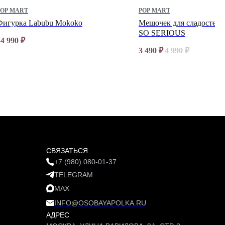
POP MART
POP MART
Фигурка Labubu Mokoko
Мешочек для сладостей
SO SERIOUS
34 990
₽
3 490
₽
4 990
₽
СВЯЗАТЬСЯ
+7 (980) 080-01-37
TELEGRAM
MAX
INFO@OSOBAYAPOLKA.RU
АДРЕС