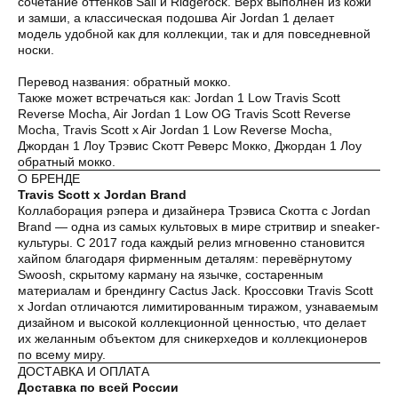
сочетание оттенков Sail и Ridgerock. Верх выполнен из кожи
и замши, а классическая подошва Air Jordan 1 делает
модель удобной как для коллекции, так и для повседневной
носки.
Перевод названия: обратный мокко.
Также может встречаться как: Jordan 1 Low Travis Scott
Reverse Mocha, Air Jordan 1 Low OG Travis Scott Reverse
Mocha, Travis Scott x Air Jordan 1 Low Reverse Mocha,
Джордан 1 Лоу Трэвис Скотт Реверс Мокко, Джордан 1 Лоу
обратный мокко.
О БРЕНДЕ
Travis Scott x Jordan Brand
Коллаборация рэпера и дизайнера Трэвиса Скотта с Jordan
Brand — одна из самых культовых в мире стритвир и sneaker-
культуры. С 2017 года каждый релиз мгновенно становится
хайпом благодаря фирменным деталям: перевёрнутому
Swoosh, скрытому карману на язычке, состаренным
материалам и брендингу Cactus Jack. Кроссовки Travis Scott
x Jordan отличаются лимитированным тиражом, узнаваемым
дизайном и высокой коллекционной ценностью, что делает
их желанным объектом для сникерхедов и коллекционеров
по всему миру.
ДОСТАВКА И ОПЛАТА
Доставка по всей России