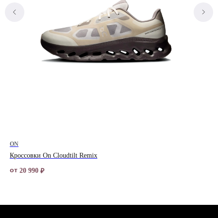
ON
JO
Кроссовки On Cloudtilt Remix
Кро
от
от
20 990
₽